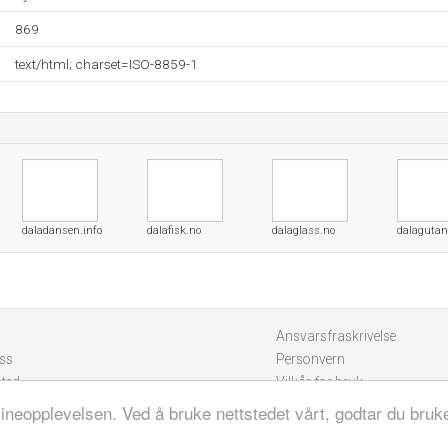
869
text/html; charset=ISO-8859-1
daladansen.info
dalafisk.no
dalaglass.no
dalaguta
Ansvarsfraskrivelse
ss
Personvern
sted
Vilkår for bruk
lineopplevelsen. Ved å bruke nettstedet vårt, godtar du bruk