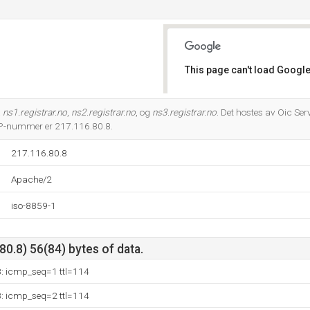
This page can't load Google
Do you own this website?
å
ns1.registrar.no
,
ns2.registrar.no
, og
ns3.registrar.no
. Det hostes av Oic Se
 IP-nummer er 217.116.80.8.
217.116.80.8
Apache/2
iso-8859-1
0.8) 56(84) bytes of data.
8: icmp_seq=1 ttl=114
8: icmp_seq=2 ttl=114