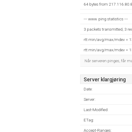
64 bytes from 217.116.80.
--- www. ping statistics ---
3 packets transmitted, 3 r
rtt min/avg/max/mdev = 
rtt min/avg/max/mdev = 
Når serveren pinges, får 
Server klargjøring
Date:
Server:
Last-Modified:
ETag:
Accept-Ranges: