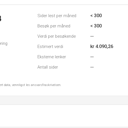
< 300
Sider lest per måned
3
< 300
Besøk per måned
--
Verdi per besøkende
ring
kr 4.090,26
Estimert verdi
--
Eksterne lenker
--
Antall sider
ert data, vennligst les ansvarsfraskrivelsen.