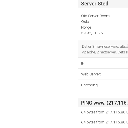
Server Sted
Oic Server Room
Oslo
Norge
59.92, 10.75
Det er 3 navneservere, alts
Apache/2 nettserver. Dets
IP:
Web Server:
Encoding:
PING www. (217.116.8
64 bytes from 217.116.80.
64 bytes from 217.116.80.