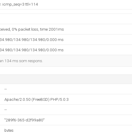
8: icmp_seq=3 ttl=114
eceived, 0% packet loss, time 2001ms
134.980/134.980/134.980/0.000 ms
134.980/134.980/134.980/0.000 ms
man 134 ms som respons.
--
Apache/2.0.50 (FreeBSD) PHP/5.0.3
--
"289f6-365-d2f99a80"
bytes