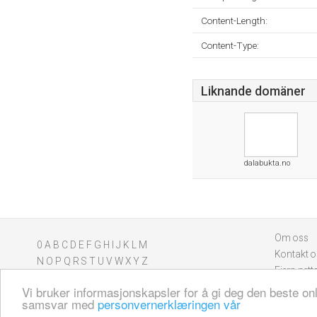
Content-Length:
Content-Type:
Liknande domäner
dalabukta.no
Om oss
0
A
B
C
D
E
F
G
H
I
J
K
L
M
Kontakt o
N
O
P
Q
R
S
T
U
V
W
X
Y
Z
Fjern nett
Vi bruker informasjonskapsler for å gi deg den beste on
samsvar med
personvernerklæringen vår