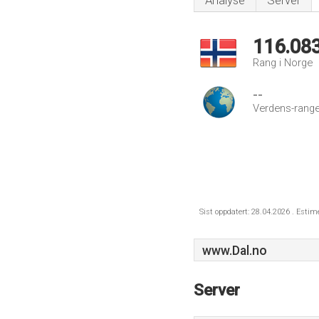
Analyse
Server
116.08
Rang i Norge
--
Verdens-range
Sist oppdatert: 28.04.2026 . Estim
www.Dal.no
Server