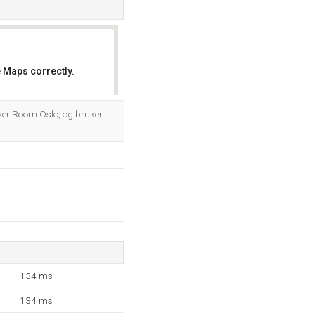
 Maps correctly.
OK
rver Room Oslo, og bruker
134 ms
134 ms