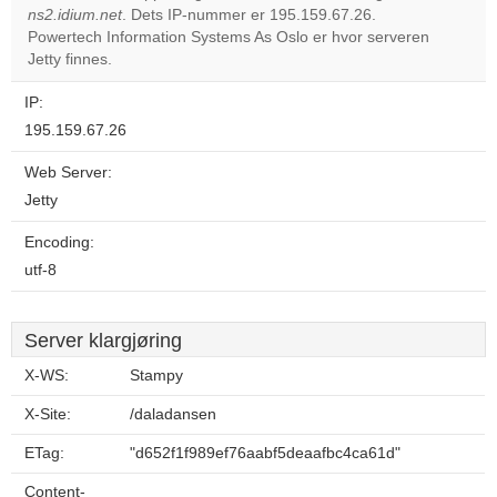
ns2.idium.net
. Dets IP-nummer er 195.159.67.26.
Do you
OK
Powertech Information Systems As Oslo er hvor serveren
own this
website?
Jetty finnes.
IP:
195.159.67.26
Web Server:
Jetty
Encoding:
utf-8
Server klargjøring
X-WS:
Stampy
X-Site:
/daladansen
ETag:
"d652f1f989ef76aabf5deaafbc4ca61d"
Content-