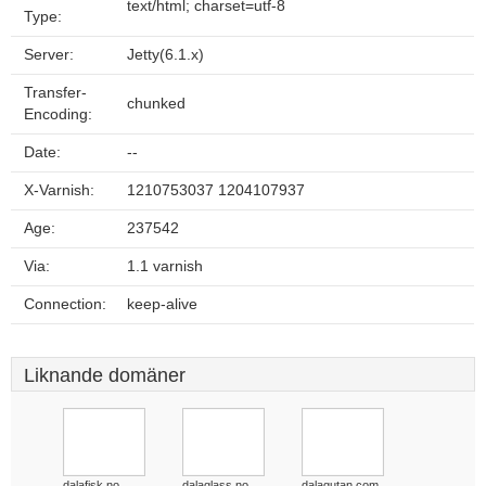
text/html; charset=utf-8
Type:
Server:
Jetty(6.1.x)
Transfer-
chunked
Encoding:
Date:
--
X-Varnish:
1210753037 1204107937
Age:
237542
Via:
1.1 varnish
Connection:
keep-alive
Liknande domäner
dalafisk.no
dalaglass.no
dalagutan.com