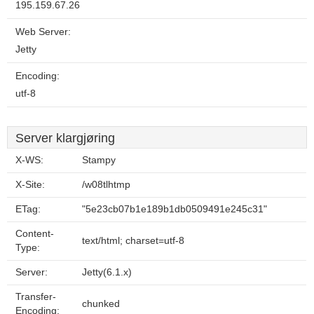
195.159.67.26
Web Server:
Jetty
Encoding:
utf-8
Server klargjøring
X-WS:
Stampy
X-Site:
/w08tlhtmp
ETag:
"5e23cb07b1e189b1db0509491e245c31"
Content-
text/html; charset=utf-8
Type:
Server:
Jetty(6.1.x)
Transfer-
chunked
Encoding: