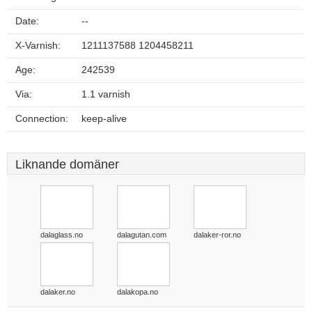
Date:
--
X-Varnish:
1211137588 1204458211
Age:
242539
Via:
1.1 varnish
Connection:
keep-alive
Liknande domäner
dalaglass.no
dalagutan.com
dalaker-ror.no
dalaker.no
dalakopa.no