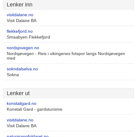
Lenker inn
visitdalane.no
Visit Dalane BA
flekkefjord.no
Smaabyen Flekkefjord
nordsjovegen.no
Nordsjøvegen - Reis i vikingenes fotspor langs Nordsjøvegen
med
sokndalselva.no
Sokna
Lenker ut
konstaligard.no
Konstali Gard - gardsturisme
visitdalane.no
Visit Dalane BA
naturmangfoldaret.no