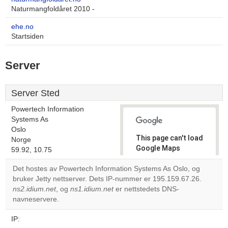
Naturmangfoldåret 2010 -
ehe.no
Startsiden
Server
Server Sted
Powertech Information
Systems As
Oslo
This page can't load
Norge
Google Maps
59.92, 10.75
correctly.
Det hostes av Powertech Information Systems As Oslo, og
bruker Jetty nettserver. Dets IP-nummer er 195.159.67.26.
Do you
OK
ns2.idium.net
, og
ns1.idium.net
er nettstedets DNS-
own this
website?
navneservere.
IP: