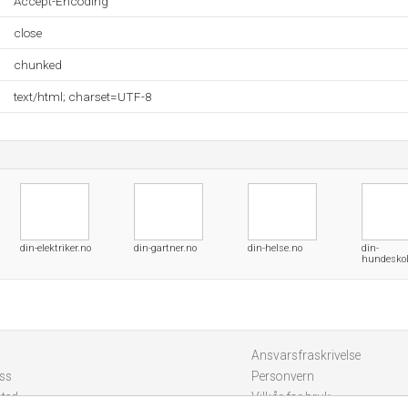
Accept-Encoding
close
chunked
text/html; charset=UTF-8
din-elektriker.no
din-gartner.no
din-helse.no
din-
hundeskol
Ansvarsfraskrivelse
ss
Personvern
sted
Vilkår for bruk