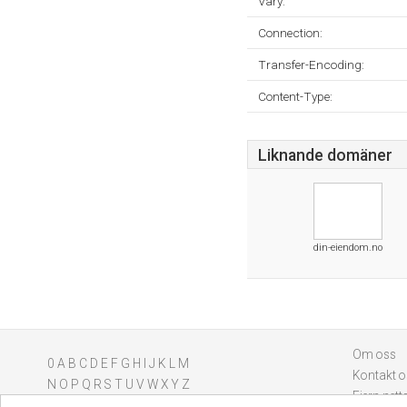
Vary:
Connection:
Transfer-Encoding:
Content-Type:
Liknande domäner
din-eiendom.no
Om oss
0
A
B
C
D
E
F
G
H
I
J
K
L
M
Kontakt o
N
O
P
Q
R
S
T
U
V
W
X
Y
Z
Fjern nett