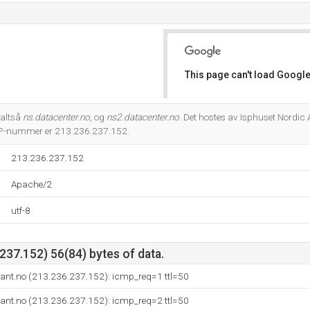
This page can't load Google
Do you own this website?
 altså
ns.datacenter.no
, og
ns2.datacenter.no
. Det hostes av Isphuset Nordi
 IP-nummer er 213.236.237.152.
213.236.237.152
Apache/2
utf-8
37.152) 56(84) bytes of data.
sant.no (213.236.237.152): icmp_req=1 ttl=50
sant.no (213.236.237.152): icmp_req=2 ttl=50