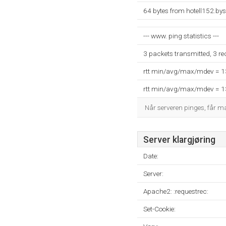
64 bytes from hotell152.by
--- www. ping statistics ---
3 packets transmitted, 3 r
rtt min/avg/max/mdev = 
rtt min/avg/max/mdev = 
Når serveren pinges, får 
Server klargjøring
Date:
Server:
Apache2: :requestrec:
Set-Cookie: