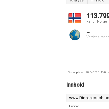
Analyse
Innhold
113.79
Rang i Norge
--
Verdens-range
Sist oppdatert: 28.04.2026 . Estim
Innhold
www.Din-e-coach.n
Emner: