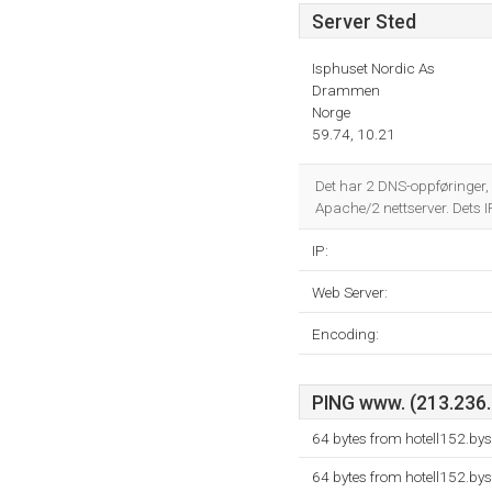
Server Sted
Isphuset Nordic As
Drammen
Norge
59.74, 10.21
Det har 2 DNS-oppføringer,
Apache/2 nettserver. Dets
IP:
Web Server:
Encoding:
PING www. (213.236.2
64 bytes from hotell152.by
64 bytes from hotell152.by