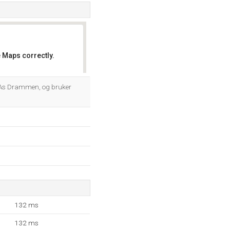
 Maps correctly.
OK
c As Drammen, og bruker
132 ms
132 ms