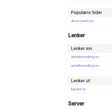
Populære Sider
din-e-coach.no
Lenker
Lenker inn
artistformidling.no
artistformidling.no
Lenker ut
bysant.no
Server