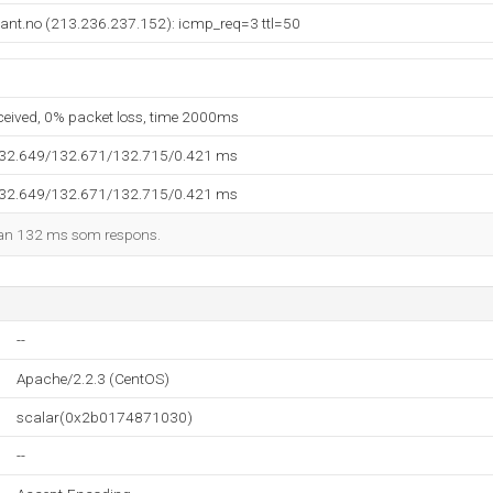
sant.no (213.236.237.152): icmp_req=3 ttl=50
eceived, 0% packet loss, time 2000ms
132.649/132.671/132.715/0.421 ms
132.649/132.671/132.715/0.421 ms
man 132 ms som respons.
--
Apache/2.2.3 (CentOS)
scalar(0x2b0174871030)
--