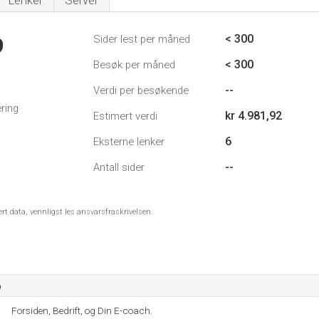
Lenker
Server
< 300
Sider lest per måned
9
< 300
Besøk per måned
--
Verdi per besøkende
ring
kr 4.981,92
Estimert verdi
6
Eksterne lenker
--
Antall sider
ert data, vennligst les ansvarsfraskrivelsen.
o
Forsiden, Bedrift, og Din E-coach.