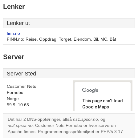
Lenker
Lenker ut
finn.no
FINN.no: Reise, Oppdrag, Torget, Eiendom, Bil, MC, Båt
Server
Server Sted
Customer Nets
Fornebu
Norge
This page can't load
59.9, 10.63
Google Maps
correctly.
Det har 2 DNS-oppføringer, altså
ns1.spsor.no
, og
ns2.spsor.no
. Customer Nets Fornebu er hvor serveren
Do you
OK
Apache finnes. Programmeringsspråkmiljøet er PHP/5.3.17.
own this
website?