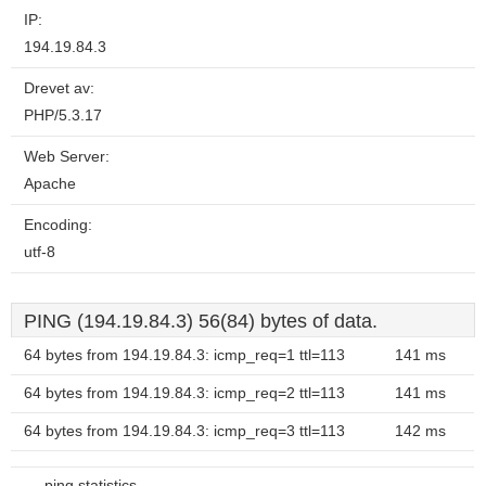
IP:
194.19.84.3
Drevet av:
PHP/5.3.17
Web Server:
Apache
Encoding:
utf-8
PING (194.19.84.3) 56(84) bytes of data.
64 bytes from 194.19.84.3: icmp_req=1 ttl=113
141 ms
64 bytes from 194.19.84.3: icmp_req=2 ttl=113
141 ms
64 bytes from 194.19.84.3: icmp_req=3 ttl=113
142 ms
--- ping statistics ---