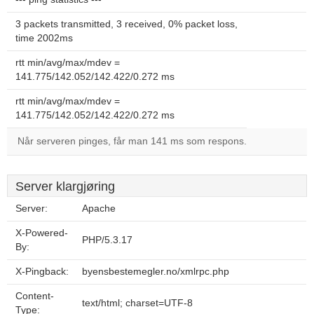
3 packets transmitted, 3 received, 0% packet loss,
time 2002ms
rtt min/avg/max/mdev =
141.775/142.052/142.422/0.272 ms
rtt min/avg/max/mdev =
141.775/142.052/142.422/0.272 ms
Når serveren pinges, får man 141 ms som respons.
Server klargjøring
Server:
Apache
X-Powered-
PHP/5.3.17
By:
X-Pingback:
byensbestemegler.no/xmlrpc.php
Content-
text/html; charset=UTF-8
Type: