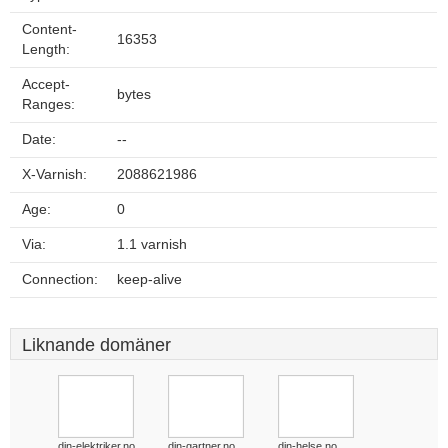
Content-
16353
Length:
Accept-
bytes
Ranges:
Date:
--
X-Varnish:
2088621986
Age:
0
Via:
1.1 varnish
Connection:
keep-alive
Liknande domäner
din-elektriker.no
din-gartner.no
din-helse.no