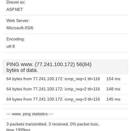
Drevet av:
ASP.NET
Web Server:
Microsoft-IIS/6
Encoding:
utf-8
PING www. (77.241.100.172) 56(84)
bytes of data.
64 bytes from 77.241.100.172: icmp_req=1 ttl=116
154 ms
64 bytes from 77.241.100.172: icmp_req=2 ttl=116
148 ms
64 bytes from 77.241.100.172: icmp_req=3 ttl=116
145 ms
--- www. ping statistics ---
3 packets transmitted, 3 received, 0% packet loss,
time 1999ms