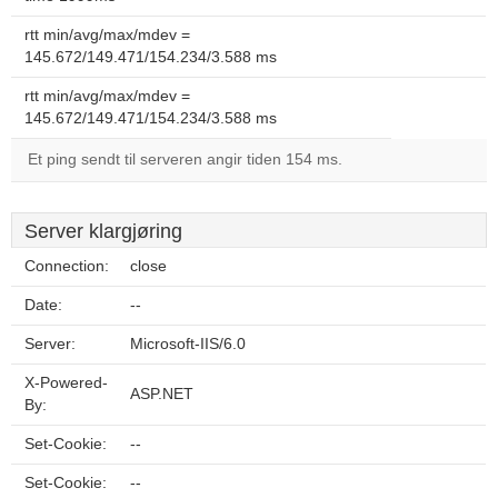
rtt min/avg/max/mdev =
145.672/149.471/154.234/3.588 ms
rtt min/avg/max/mdev =
145.672/149.471/154.234/3.588 ms
Et ping sendt til serveren angir tiden 154 ms.
Server klargjøring
Connection:
close
Date:
--
Server:
Microsoft-IIS/6.0
X-Powered-
ASP.NET
By:
Set-Cookie:
--
Set-Cookie:
--