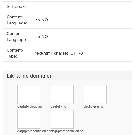
Set-Cookie:
--
Content-
no-NO
Language:
Content-
no-NO
Language:
Content-
text/html; charset=UTF-8
Type:
Liknande domäner
dagligliv.blogg.no
dagligliv.no
dagligvare.no
dagligvarehandelen.com
dagligvarehandelen.no