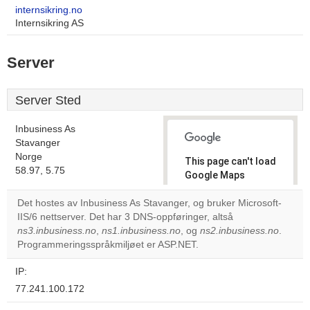
internsikring.no
Internsikring AS
Server
Server Sted
Inbusiness As
Stavanger
Norge
This page can't load
58.97, 5.75
Google Maps
correctly.
Det hostes av Inbusiness As Stavanger, og bruker Microsoft-
IIS/6 nettserver. Det har 3 DNS-oppføringer, altså
Do you
OK
ns3.inbusiness.no
,
ns1.inbusiness.no
, og
own this
ns2.inbusiness.no
.
website?
Programmeringsspråkmiljøet er ASP.NET.
IP:
77.241.100.172