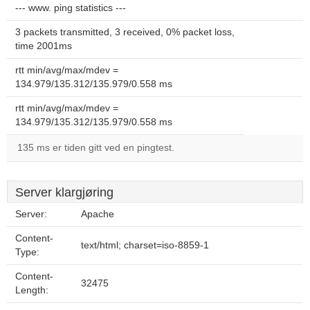
--- www. ping statistics ---
3 packets transmitted, 3 received, 0% packet loss,
time 2001ms
rtt min/avg/max/mdev =
134.979/135.312/135.979/0.558 ms
rtt min/avg/max/mdev =
134.979/135.312/135.979/0.558 ms
135 ms er tiden gitt ved en pingtest.
Server klargjøring
Server:
Apache
Content-
text/html; charset=iso-8859-1
Type:
Content-
32475
Length: