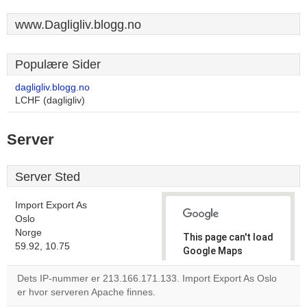
www.Dagligliv.blogg.no
Populære Sider
dagligliv.blogg.no
LCHF (dagligliv)
Server
Server Sted
Import Export As
Oslo
Norge
This page can't load
59.92, 10.75
Google Maps
correctly.
Dets IP-nummer er 213.166.171.133. Import Export As Oslo
er hvor serveren Apache finnes.
Do you
OK
own this