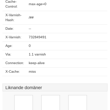
Cache-
max-age=0
Control:
X-Varnish-
/##
Hash:
Date:
--
X-Varnish:
732849491
Age:
0
Via:
1.1 varnish
Connection:
keep-alive
X-Cache:
miss
Liknande domäner