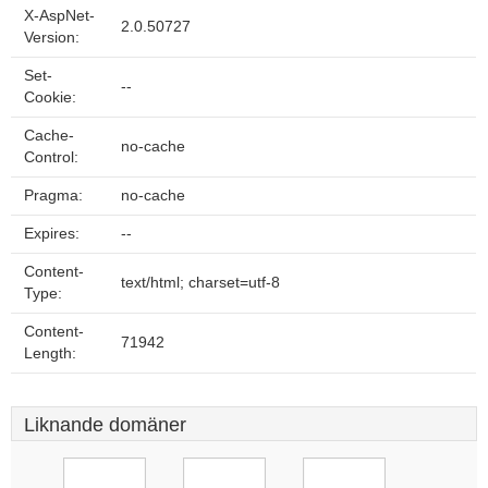
X-AspNet-
2.0.50727
Version:
Set-
--
Cookie:
Cache-
no-cache
Control:
Pragma:
no-cache
Expires:
--
Content-
text/html; charset=utf-8
Type:
Content-
71942
Length:
Liknande domäner