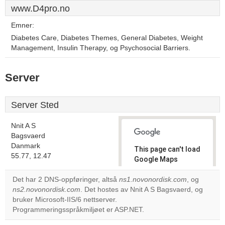
www.D4pro.no
Emner:
Diabetes Care, Diabetes Themes, General Diabetes, Weight
Management, Insulin Therapy, og Psychosocial Barriers.
Server
Server Sted
Nnit A S
Bagsvaerd
Danmark
This page can't load
55.77, 12.47
Google Maps
correctly.
Det har 2 DNS-oppføringer, altså
ns1.novonordisk.com
, og
ns2.novonordisk.com
. Det hostes av Nnit A S Bagsvaerd, og
Do you
OK
bruker Microsoft-IIS/6 nettserver.
own this
website?
Programmeringsspråkmiljøet er ASP.NET.