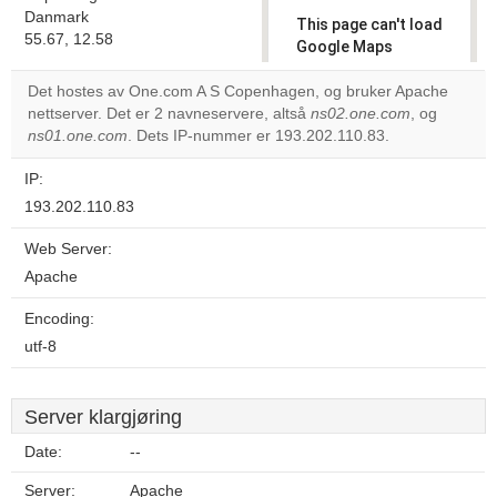
Danmark
This page can't load
55.67, 12.58
Google Maps
correctly.
Det hostes av One.com A S Copenhagen, og bruker Apache
nettserver. Det er 2 navneservere, altså
ns02.one.com
, og
Do you
OK
ns01.one.com
. Dets IP-nummer er 193.202.110.83.
own this
website?
IP:
193.202.110.83
Web Server:
Apache
Encoding:
utf-8
Server klargjøring
Date:
--
Server:
Apache