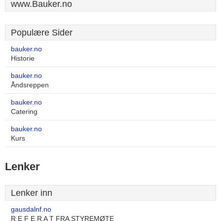
www.Bauker.no
Populære Sider
bauker.no
Historie
bauker.no
Åndsreppen
bauker.no
Catering
bauker.no
Kurs
Lenker
Lenker inn
gausdalnf.no
R E F E R A T FRA STYREMØTE