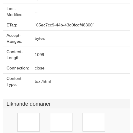
Last-
--
Modified:
ETag:
"65ec7cc9-44b-43d0fcdf48300"
Accept-
bytes
Ranges:
Content-
1099
Length:
Connection:
close
Content-
text/html
Type:
Liknande domäner