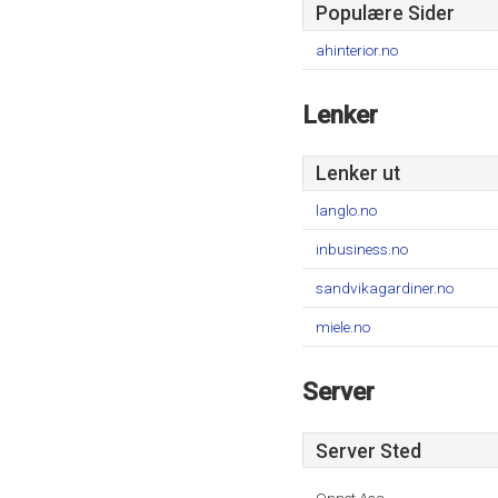
Populære Sider
ahinterior.no
Lenker
Lenker ut
langlo.no
inbusiness.no
sandvikagardiner.no
miele.no
Server
Server Sted