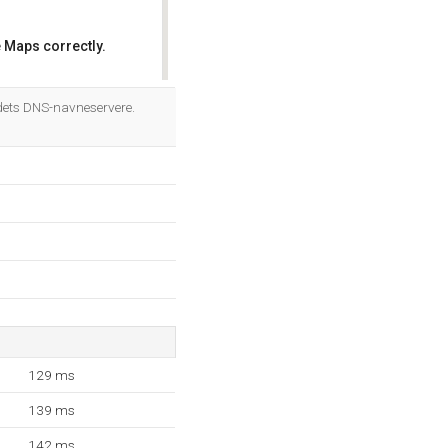
 Maps correctly.
OK
edets DNS-navneservere.
129 ms
139 ms
142 ms