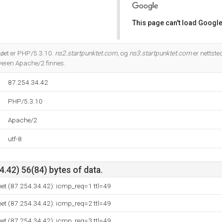
This page can't load Google
Do you own this website?
et er PHP/5.3.10.
ns2.startpunktet.com
, og
ns3.startpunktet.com
er nettst
veren Apache/2 finnes.
87.254.34.42
PHP/5.3.10
Apache/2
utf-8
.42) 56(84) bytes of data.
net (87.254.34.42): icmp_req=1 ttl=49
net (87.254.34.42): icmp_req=2 ttl=49
net (87.254.34.42): icmp_req=3 ttl=49