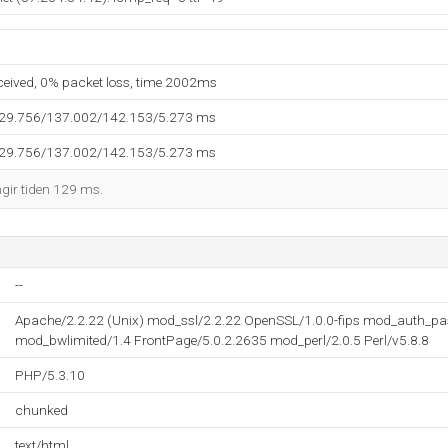
eceived, 0% packet loss, time 2002ms
129.756/137.002/142.153/5.273 ms
129.756/137.002/142.153/5.273 ms
ngir tiden 129 ms.
--
Apache/2.2.22 (Unix) mod_ssl/2.2.22 OpenSSL/1.0.0-fips mod_auth_pa
mod_bwlimited/1.4 FrontPage/5.0.2.2635 mod_perl/2.0.5 Perl/v5.8.8
PHP/5.3.10
chunked
text/html