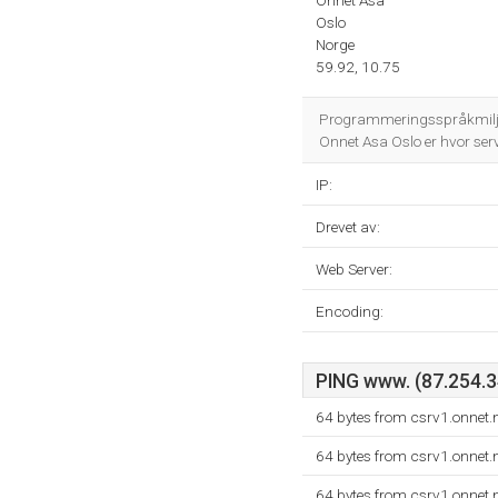
Onnet Asa
Oslo
Norge
59.92, 10.75
Programmeringsspråkmiljø
Onnet Asa Oslo er hvor ser
IP:
Drevet av:
Web Server:
Encoding:
PING www. (87.254.34
64 bytes from csrv1.onnet.
64 bytes from csrv1.onnet.
64 bytes from csrv1.onnet.