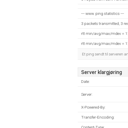
--- www. ping statistics ---
3 packets transmitted, 3 r
rtt min/avg/max/mdev = 
rtt min/avg/max/mdev = 
Et ping sendt til serveren a
Server klargjøring
Date:
Server:
X-Powered-By:
Transfer-Encoding:
Content-Type: