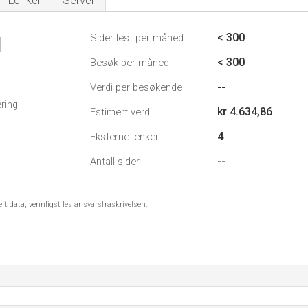
Lenker
Server
< 300
Sider lest per måned
1
< 300
Besøk per måned
--
Verdi per besøkende
ring
kr 4.634,86
Estimert verdi
4
Eksterne lenker
--
Antall sider
ert data, vennligst les ansvarsfraskrivelsen.