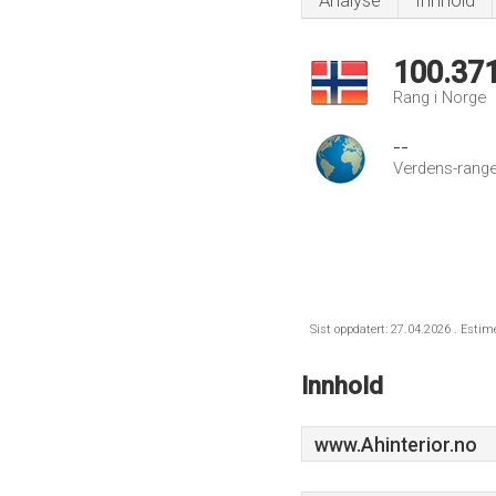
Analyse
Innhold
100.37
Rang i Norge
--
Verdens-range
Sist oppdatert: 27.04.2026 . Estim
Innhold
www.Ahinterior.no