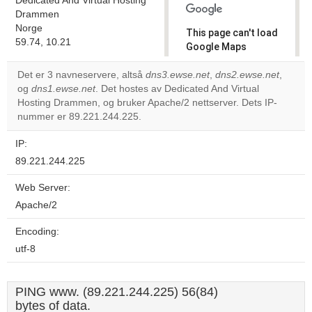
Dedicated And Virtual Hosting
Drammen
Norge
This page can't load
59.74, 10.21
Google Maps
correctly.
Det er 3 navneservere, altså
dns3.ewse.net
,
dns2.ewse.net
,
og
dns1.ewse.net
. Det hostes av Dedicated And Virtual
Do you
OK
Hosting Drammen, og bruker Apache/2 nettserver. Dets IP-
own this
website?
nummer er 89.221.244.225.
IP:
89.221.244.225
Web Server:
Apache/2
Encoding:
utf-8
PING www. (89.221.244.225) 56(84)
bytes of data.