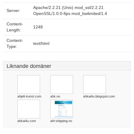
Apache/2.2.21 (Unix) mod_ssl/2.2.21
Server:
OpenSSL/1.0.0-fips mod_bwlimited/1.4
Content-
1248
Length:
Content-
text/html
Type:
Liknande domäner
ahjelt-kunst.com
ahk.no
ahkai4u.blogspot.com
ahkai4u.com
ahl-shipping.no