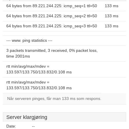
64 bytes from 89.221.244.225: icmp_seq=1 ttl=50
133 ms
64 bytes from 89.221.244.225: icmp_seq=2 ttl=50
133 ms
64 bytes from 89.221.244.225: icmp_seq=3 ttl=50
133 ms
--- www. ping statistics ---
3 packets transmitted, 3 received, 0% packet loss,
time 2001ms
rtt min/avg/max/mdev =
133.597/133.750/133.832/0.108 ms
rtt min/avg/max/mdev =
133.597/133.750/133.832/0.108 ms
Når serveren pinges, får man 133 ms som respons.
Server klargjøring
Date:
--