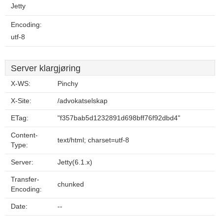
Jetty
Encoding:
utf-8
Server klargjøring
X-WS:
Pinchy
X-Site:
/advokatselskap
ETag:
"f357bab5d1232891d698bff76f92dbd4"
Content-
text/html; charset=utf-8
Type:
Server:
Jetty(6.1.x)
Transfer-
chunked
Encoding:
Date:
--