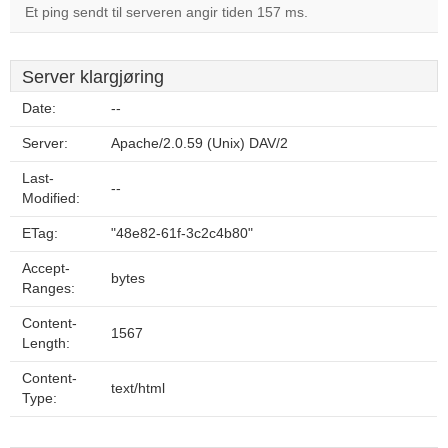
Et ping sendt til serveren angir tiden 157 ms.
Server klargjøring
Date:
--
Server:
Apache/2.0.59 (Unix) DAV/2
Last-
--
Modified:
ETag:
"48e82-61f-3c2c4b80"
Accept-
bytes
Ranges:
Content-
1567
Length:
Content-
text/html
Type: