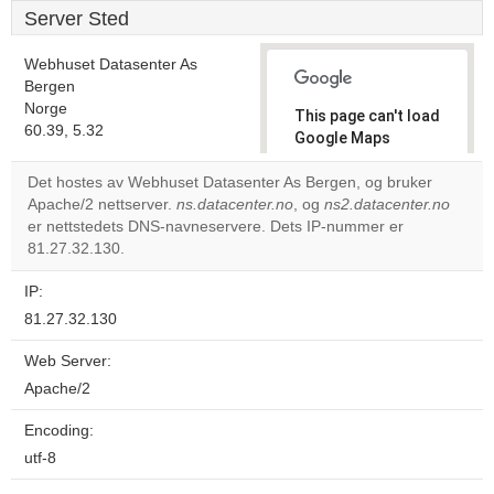
Server Sted
Webhuset Datasenter As
Bergen
Norge
This page can't load
60.39, 5.32
Google Maps
correctly.
Det hostes av Webhuset Datasenter As Bergen, og bruker
Apache/2 nettserver.
ns.datacenter.no
, og
ns2.datacenter.no
Do you
OK
er nettstedets DNS-navneservere. Dets IP-nummer er
own this
website?
81.27.32.130.
IP:
81.27.32.130
Web Server:
Apache/2
Encoding:
utf-8