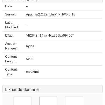
Date:
--
Server:
Apache/2.2.22 (Unix) PHP/5.3.15
Last-
--
Modified:
ETag:
"4f2849f-14aa-4ca258ba09400"
Accept-
bytes
Ranges:
Content-
5290
Length:
Content-
text/html
Type:
Liknande domäner