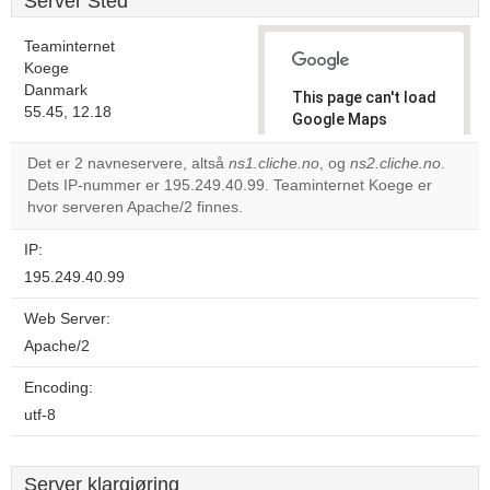
Server Sted
Teaminternet
Koege
Danmark
This page can't load
55.45, 12.18
Google Maps
correctly.
Det er 2 navneservere, altså
ns1.cliche.no
, og
ns2.cliche.no
.
Dets IP-nummer er 195.249.40.99. Teaminternet Koege er
Do you
OK
hvor serveren Apache/2 finnes.
own this
website?
IP:
195.249.40.99
Web Server:
Apache/2
Encoding:
utf-8
Server klargjøring