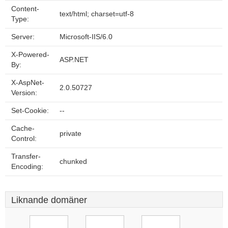
Content-
text/html; charset=utf-8
Type:
Server:
Microsoft-IIS/6.0
X-Powered-
ASP.NET
By:
X-AspNet-
2.0.50727
Version:
Set-Cookie:
--
Cache-
private
Control:
Transfer-
chunked
Encoding:
Liknande domäner