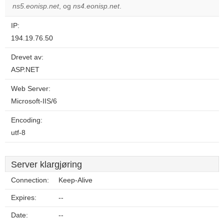
website?
ns5.eonisp.net
, og
ns4.eonisp.net
.
IP:
194.19.76.50
Drevet av:
ASP.NET
Web Server:
Microsoft-IIS/6
Encoding:
utf-8
Server klargjøring
Connection:
Keep-Alive
Expires:
--
Date:
--