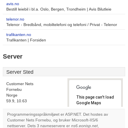
avis.no
Bestill leiebil i bl.a. Oslo, Bergen, Trondheim | Avis Bilutleie
telenor.no
Telenor - Bredbånd, mobiltelefoni og telefoni / Privat - Telenor
trafikanten.no
Trafikanten | Forsiden
Server
Server Sted
Customer Nets
Fornebu
Norge
This page can't load
59.9, 10.63
Google Maps
correctly.
Programmeringsspråkmiljøet er ASP.NET. Det hostes av
Customer Nets Fornebu, og bruker Microsoft-IIS/6
Do you
OK
nettserver. Dets 3 navneservere er
ns6.eonisp.net
own this
,