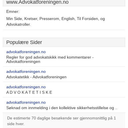
www.Advokatforeningen.no
Emner:
Min Side, Kretser, Presserom, English, Til Forsiden, og
Advokatroller.
Populære Sider
advokatforeningen.no
Regler for god advokatskikk med kommentarer -
Advokatforeningen
advokatforeningen.no
Advokatetikk - Advokatforeningen
advokatforeningen.no
A D V O K A T E T I S K E
advokatforeningen.no
Søknad om innmelding i den kollektive sikkerhetsstillelse og ..
De estimerte 70 daglige besøkende ser gjennomsnittlig på 1
side hver.