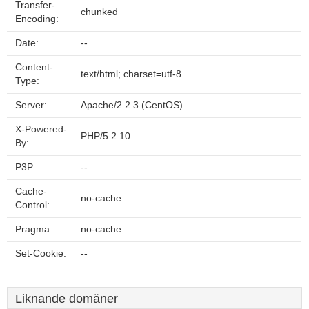
Transfer-
chunked
Encoding:
Date:
--
Content-
text/html; charset=utf-8
Type:
Server:
Apache/2.2.3 (CentOS)
X-Powered-
PHP/5.2.10
By:
P3P:
--
Cache-
no-cache
Control:
Pragma:
no-cache
Set-Cookie:
--
Liknande domäner