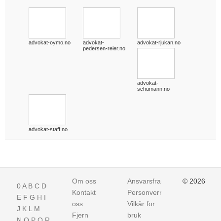
advokat-oymo.no
advokat-
advokat-rjukan.no
pedersen-reier.no
advokat-
schumann.no
advokat-staff.no
Om oss
Ansvarsfraskrivelse
© 2026
0
A
B
C
D
Kontakt
Personvern
E
F
G
H
I
oss
Vilkår for
J
K
L
M
Fjern
bruk
N
O
P
Q
R