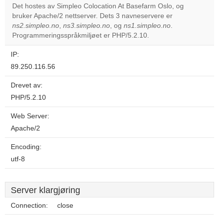
Det hostes av Simpleo Colocation At Basefarm Oslo, og
bruker Apache/2 nettserver. Dets 3 navneservere er
Do you
OK
ns2.simpleo.no
,
ns3.simpleo.no
, og
ns1.simpleo.no
own this
.
website?
Programmeringsspråkmiljøet er PHP/5.2.10.
IP:
89.250.116.56
Drevet av:
PHP/5.2.10
Web Server:
Apache/2
Encoding:
utf-8
Server klargjøring
Connection:
close