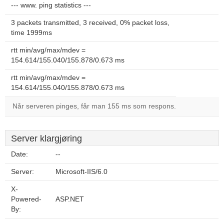
--- www. ping statistics ---
3 packets transmitted, 3 received, 0% packet loss,
time 1999ms
rtt min/avg/max/mdev =
154.614/155.040/155.878/0.673 ms
rtt min/avg/max/mdev =
154.614/155.040/155.878/0.673 ms
Når serveren pinges, får man 155 ms som respons.
Server klargjøring
Date:
--
Server:
Microsoft-IIS/6.0
X-
Powered-
ASP.NET
By: