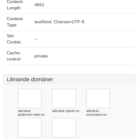
Content-
4651
Length:
Content-
text/html; Charset=UTF-8
Type:
Set-
--
Cookie:
Cache-
private
control:
Liknande domäner
advokat-
advokat-rjukan.no
advokat-
pedersen-reier.no
schumann.no