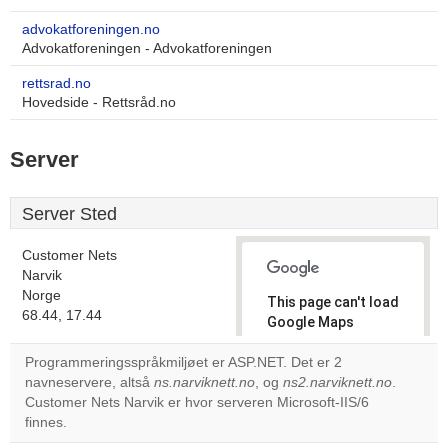
advokatforeningen.no
Advokatforeningen - Advokatforeningen
rettsrad.no
Hovedside - Rettsråd.no
Server
Server Sted
Customer Nets
Narvik
Norge
This page can't load
68.44, 17.44
Google Maps
correctly.
Programmeringsspråkmiljøet er ASP.NET. Det er 2
navneservere, altså
ns.narviknett.no
, og
ns2.narviknett.no
.
Do you
OK
Customer Nets Narvik er hvor serveren Microsoft-IIS/6
own this
website?
finnes.