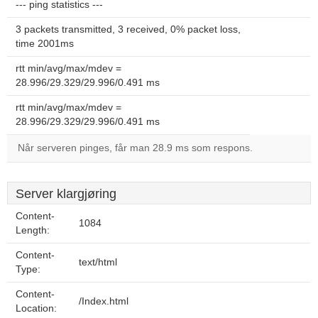
--- ping statistics ---
3 packets transmitted, 3 received, 0% packet loss,
time 2001ms
rtt min/avg/max/mdev =
28.996/29.329/29.996/0.491 ms
rtt min/avg/max/mdev =
28.996/29.329/29.996/0.491 ms
Når serveren pinges, får man 28.9 ms som respons.
Server klargjøring
Content-
1084
Length:
Content-
text/html
Type:
Content-
/Index.html
Location: