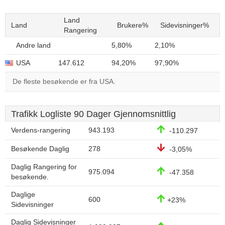
Land
Land
Brukere%
Sidevisninger%
Rangering
Andre land
5,80%
2,10%
USA
147.612
94,20%
97,90%
De fleste besøkende er fra USA.
Trafikk Logliste 90 Dager Gjennomsnittlig
Verdens-rangering
943.193
-110.297
Besøkende Daglig
278
-3,05%
Daglig Rangering for
975.094
-47.358
besøkende.
Daglige
600
+23%
Sidevisninger
Daglig Sidevisninger