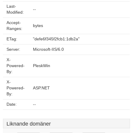
Last-
--
Modified:
Accept-
bytes
Ranges:
ETag:
"defe6f345f2fcb1:1db2a"
Server:
Microsoft-IIS/6.0
X-
Powered-
PleskWin
By:
X-
Powered-
ASP.NET
By:
Date:
--
Liknande domäner