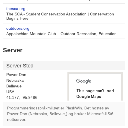
thesca.org
The SCA - Student Conservation Association | Conservation
Begins Here
outdoors.org
Appalachian Mountain Club – Outdoor Recreation, Education
Server
Server Sted
Power Dnn
Nebraska
Bellevue
This page can't load
USA
Google Maps
41.177, -95.9496
correctly.
Programmeringsspråkmiljøet er PleskWin. Det hostes av
Power Dnn (Nebraska, Bellevue,) og bruker Microsoft-IIS/6
Do you
OK
nettserver.
own this
website?