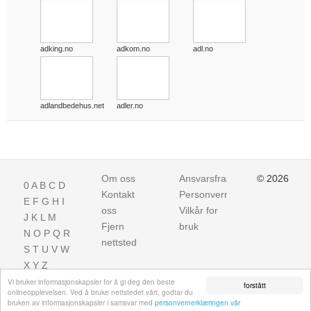
adking.no
adkom.no
adl.no
adlandbedehus.net
adler.no
Om oss
Ansvarsfraskrivelse
© 2026
0
A
B
C
D
Kontakt
Personvern
E
F
G
H
I
oss
Vilkår for
J
K
L
M
Fjern
bruk
N
O
P
Q
R
nettsted
S
T
U
V
W
X
Y
Z
Vi bruker informasjonskapsler for å gi deg den beste
forstått
onlineopplevelsen. Ved å bruke nettstedet vårt, godtar du
bruken av informasjonskapsler i samsvar med
personvernerklæringen vår