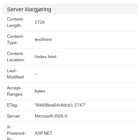
Server klargjøring
Content-
1724
Length:
Content-
text/html
Type:
Content-
/index.html
Location:
Last-
--
Modified:
Accept-
bytes
Ranges:
ETag:
"84408ea64c8dcb1:2747"
Server:
Microsoft-IIS/6.0
X-
Powered-
ASP.NET
By: