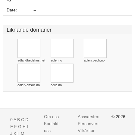
Date:
--
Liknande domäner
adlandbedehus.net
adler.no
adlercoach.no
adlerkonsult.no
adlib.no
Om oss
Ansvarsfraskrivelse
© 2026
0
A
B
C
D
Kontakt
Personvern
E
F
G
H
I
oss
Vilkår for
J
K
L
M