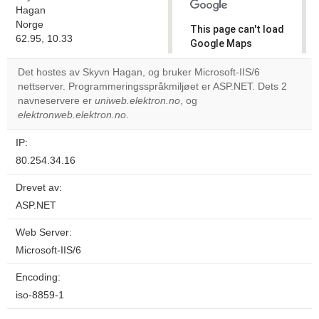
Hagan
Norge
This page can't load
62.95, 10.33
Google Maps
correctly.
Det hostes av Skyvn Hagan, og bruker Microsoft-IIS/6
nettserver. Programmeringsspråkmiljøet er ASP.NET. Dets 2
Do you
OK
navneservere er
uniweb.elektron.no
, og
own this
website?
elektronweb.elektron.no
.
IP:
80.254.34.16
Drevet av:
ASP.NET
Web Server:
Microsoft-IIS/6
Encoding:
iso-8859-1