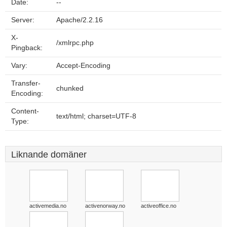
Date:
--
Server:
Apache/2.2.16
X-
/xmlrpc.php
Pingback:
Vary:
Accept-Encoding
Transfer-
chunked
Encoding:
Content-
text/html; charset=UTF-8
Type:
Liknande domäner
activemedia.no
activenorway.no
activeoffice.no