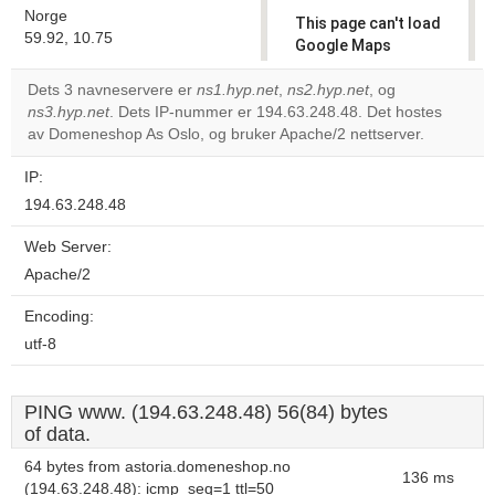
Norge
This page can't load
59.92, 10.75
Google Maps
correctly.
Dets 3 navneservere er
ns1.hyp.net
,
ns2.hyp.net
, og
ns3.hyp.net
. Dets IP-nummer er 194.63.248.48. Det hostes
Do you
OK
av Domeneshop As Oslo, og bruker Apache/2 nettserver.
own this
website?
IP:
194.63.248.48
Web Server:
Apache/2
Encoding:
utf-8
PING www. (194.63.248.48) 56(84) bytes
of data.
64 bytes from astoria.domeneshop.no
136 ms
(194.63.248.48): icmp_seq=1 ttl=50