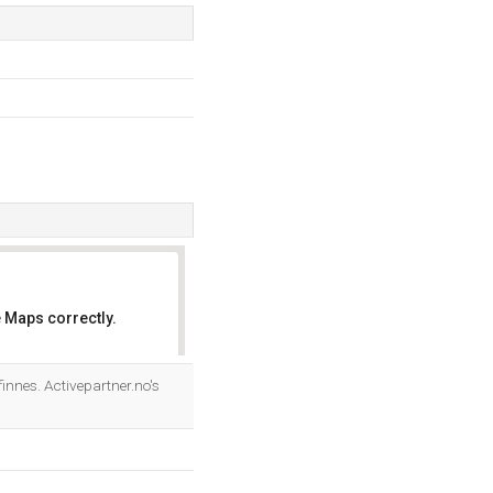
 Maps correctly.
OK
innes. Activepartner.no's