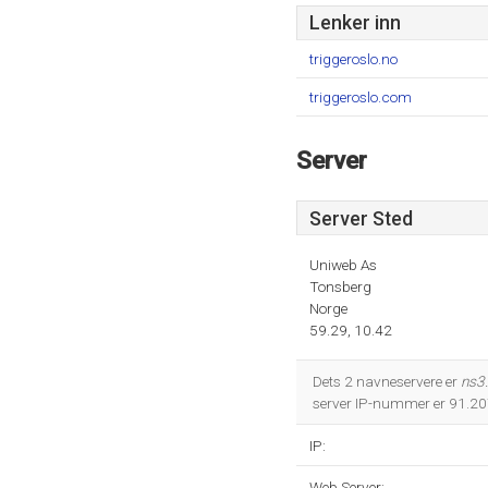
Lenker inn
triggeroslo.no
triggeroslo.com
Server
Server Sted
Uniweb As
Tonsberg
Norge
59.29, 10.42
Dets 2 navneservere er
ns3
server IP-nummer er 91.20
IP:
Web Server: