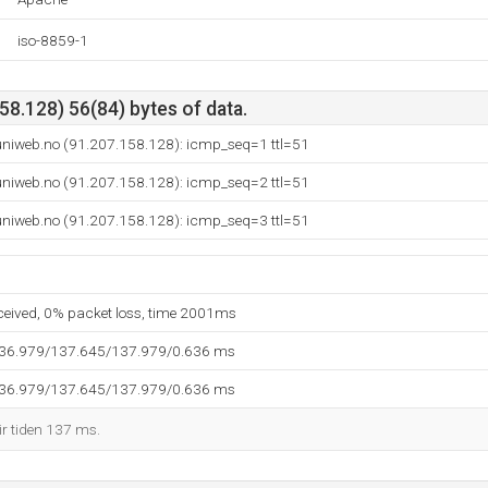
iso-8859-1
8.128) 56(84) bytes of data.
niweb.no (91.207.158.128): icmp_seq=1 ttl=51
niweb.no (91.207.158.128): icmp_seq=2 ttl=51
niweb.no (91.207.158.128): icmp_seq=3 ttl=51
eceived, 0% packet loss, time 2001ms
136.979/137.645/137.979/0.636 ms
136.979/137.645/137.979/0.636 ms
ir tiden 137 ms.