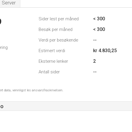
Server
< 300
Sider lest per måned
9
< 300
Besøk per måned
--
Verdi per besøkende
ring
kr 4.830,25
Estimert verdi
2
Eksterne lenker
--
Antall sider
ert data, vennligst les ansvarsfraskrivelsen.
no