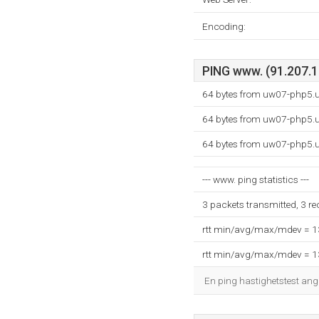
Encoding:
PING www. (91.207.15
64 bytes from uw07-php5.u
64 bytes from uw07-php5.u
64 bytes from uw07-php5.u
--- www. ping statistics ---
3 packets transmitted, 3 r
rtt min/avg/max/mdev = 
rtt min/avg/max/mdev = 
En ping hastighetstest ang