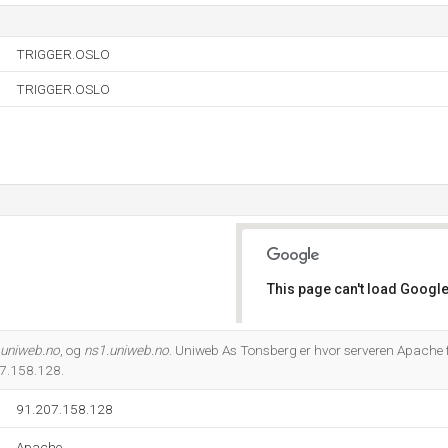
TRIGGER.OSLO
TRIGGER.OSLO
This page can't load Google
Do you own this website?
.uniweb.no
, og
ns1.uniweb.no
. Uniweb As Tonsberg er hvor serveren Apache f
7.158.128.
91.207.158.128
Apache