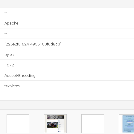
--
Apache
--
"226e2f8-624-4955180f0d8c0"
bytes
1572
Accept-Encoding
text/html