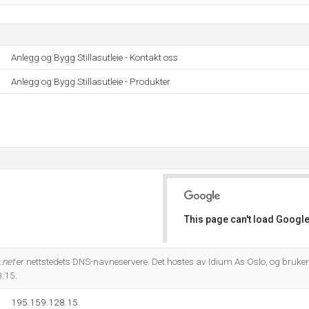
Anlegg og Bygg Stillasutleie - Kontakt oss
Anlegg og Bygg Stillasutleie - Produkter
This page can't load Google
Do you own this website?
.net
er nettstedets DNS-navneservere. Det hostes av Idium As Oslo, og bruker 
.15.
195.159.128.15