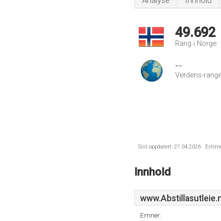
Analyse
Innhold
49.692
Rang i Norge
--
Verdens-range
Sist oppdatert: 27.04.2026 . Estim
Innhold
www.Abstillasutleie.
Emner: