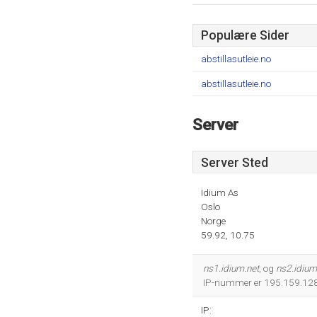
Populære Sider
abstillasutleie.no
abstillasutleie.no
Server
Server Sted
Idium As
Oslo
Norge
59.92, 10.75
ns1.idium.net
, og
ns2.idium
IP-nummer er 195.159.128
IP: