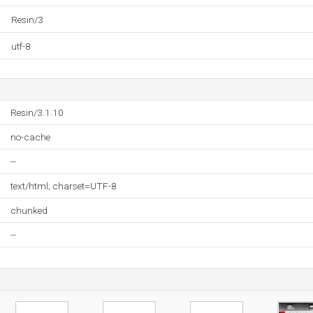
Resin/3
utf-8
Resin/3.1.10
no-cache
--
text/html; charset=UTF-8
chunked
--