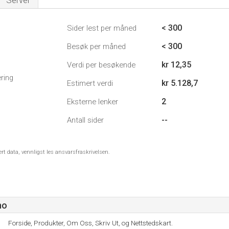
Server
< 300
Sider lest per måned
< 300
Besøk per måned
kr 12,35
Verdi per besøkende
ring
kr 5.128,7
Estimert verdi
2
Eksterne lenker
--
Antall sider
ert data, vennligst les ansvarsfraskrivelsen.
no
Forside, Produkter, Om Oss, Skriv Ut, og Nettstedskart.