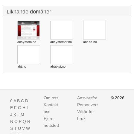
Liknande domäner
absystem.no
absystemer.no
abt-as.no
abt.no
abtakst.no
Om oss
Ansvarsfraskrivelse
© 2026
0
A
B
C
D
Kontakt
Personvern
E
F
G
H
I
oss
Vilkår for
J
K
L
M
Fjern
bruk
N
O
P
Q
R
nettsted
S
T
U
V
W