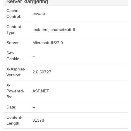
Server klargjøring
Cache-
private
Control:
Content-
text/html; charset=utf-8
Type:
Server:
Microsoft-IIS/7.0
Set-
--
Cookie:
X-AspNet-
2.0.50727
Version:
X-
Powered-
ASP.NET
By:
Date:
--
Content-
31378
Length: