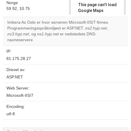
Norge
This page can't load
59.92, 10.75
Google Maps
correctly.
Imbera As Oslo er hvor serveren Microsoft-IIS/7 finnes.
Programmeringsspråkmiljøet er ASP.NET.
ns2.hyp.net
,
Do you
OK
ns3.hyp.net
, og
ns1.hyp.net
er nettstedets DNS-
own this
website?
navneservere.
IP:
81.175.28.27
Drevet av:
ASP.NET
Web Server:
Microsoft-IIS/7
Encoding:
utf-8