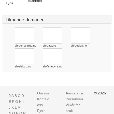
text/html
Type:
Liknande domäner
ab-bemanning.no
ab-data.no
ab-design.no
ab-elektro.no
ab-flyttebyra.no
Om oss
Ansvarsfraskrivelse
© 2026
0
A
B
C
D
Kontakt
Personvern
E
F
G
H
I
oss
Vilkår for
J
K
L
M
Fjern
bruk
N
O
P
Q
R