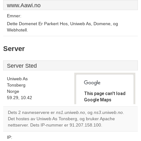
www.Aawi.no
Emner:
Dette Domenet Er Parkert Hos, Uniweb As, Domene, og
Webhotell.
Server
Server Sted
Uniweb As
Tonsberg
Norge
This page can't load
59.29, 10.42
Google Maps
correctly.
Dets 2 navneservere er
ns1.uniweb.no
, og
ns3.uniweb.no
.
Det hostes av Uniweb As Tonsberg, og bruker Apache
Do you
OK
nettserver. Dets IP-nummer er 91.207.158.100.
own this
website?
IP: