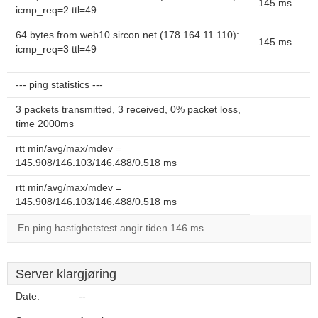
145 ms
icmp_req=2 ttl=49
64 bytes from web10.sircon.net (178.164.11.110):
145 ms
icmp_req=3 ttl=49
--- ping statistics ---
3 packets transmitted, 3 received, 0% packet loss,
time 2000ms
rtt min/avg/max/mdev =
145.908/146.103/146.488/0.518 ms
rtt min/avg/max/mdev =
145.908/146.103/146.488/0.518 ms
En ping hastighetstest angir tiden 146 ms.
Server klargjøring
Date:
--