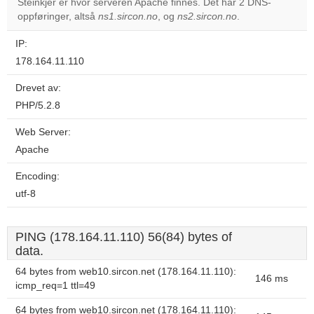
Steinkjer er hvor serveren Apache finnes. Det har 2 DNS-
Do you
OK
oppføringer, altså
ns1.sircon.no
, og
ns2.sircon.no
own this
.
website?
IP:
178.164.11.110
Drevet av:
PHP/5.2.8
Web Server:
Apache
Encoding:
utf-8
PING (178.164.11.110) 56(84) bytes of
data.
64 bytes from web10.sircon.net (178.164.11.110):
146 ms
icmp_req=1 ttl=49
64 bytes from web10.sircon.net (178.164.11.110):