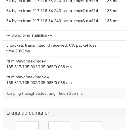
64 bytes from 217.116.84.243: icmp_req=1 ttl=114
135 ms
64 bytes from 217.116.84.243: icmp_req=2 ttl=114
135 ms
64 bytes from 217.116.84.243: icmp_req=3 ttl=114
135 ms
--- www. ping statistics ---
3 packets transmitted, 3 received, 0% packet loss,
time 2002ms
rtt min/avg/max/mdev =
135.817/135.902/135.985/0.068 ms
rtt min/avg/max/mdev =
135.817/135.902/135.985/0.068 ms
En ping hastighetstest angir tiden 135 ms.
Liknande domäner