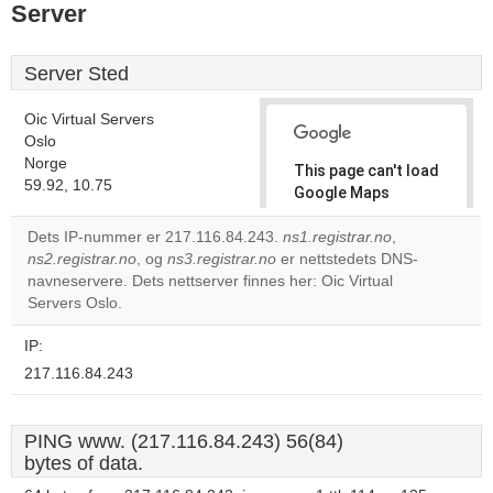
Server
Server Sted
Oic Virtual Servers
Oslo
Norge
This page can't load
59.92, 10.75
Google Maps
correctly.
Dets IP-nummer er 217.116.84.243.
ns1.registrar.no
,
ns2.registrar.no
, og
ns3.registrar.no
er nettstedets DNS-
Do you
OK
navneservere. Dets nettserver finnes her: Oic Virtual
own this
website?
Servers Oslo.
IP:
217.116.84.243
PING www. (217.116.84.243) 56(84)
bytes of data.