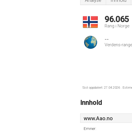
Analyse
Innhold
96.065
Rang i Norge
--
Verdens-range
Sist oppdatert: 27.04.2026 . Estim
Innhold
www.Aao.no
Emner: