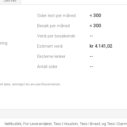
Server
< 300
Sider lest per måned
< 300
Besøk per måned
--
Verdi per besøkende
ring
kr 4.141,02
Estimert verdi
--
Eksterne lenker
--
Antall sider
ert data, vennligst les ansvarsfraskrivelsen.
Nettbutikk, For Leverandører, Tess I Houston, Tess I Brasil, og Tess I Dan