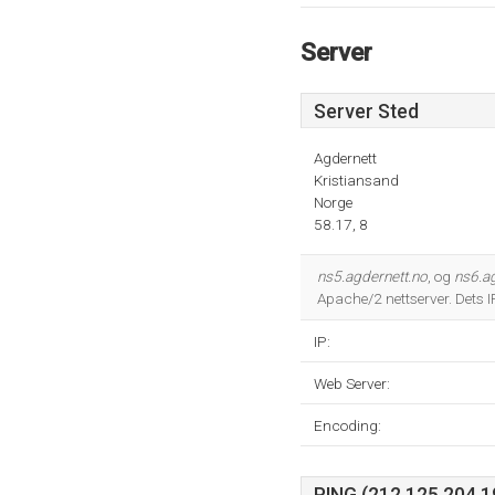
Server
Server Sted
Agdernett
Kristiansand
Norge
58.17, 8
ns5.agdernett.no
, og
ns6.a
Apache/2 nettserver. Dets
IP:
Web Server:
Encoding: