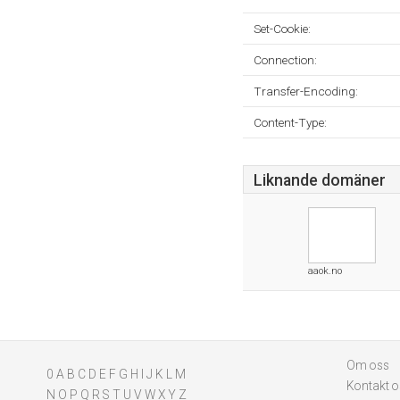
Set-Cookie:
Connection:
Transfer-Encoding:
Content-Type:
Liknande domäner
aaok.no
Om oss
0
A
B
C
D
E
F
G
H
I
J
K
L
M
Kontakt o
N
O
P
Q
R
S
T
U
V
W
X
Y
Z