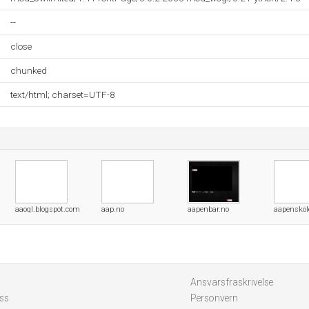
--
close
chunked
text/html; charset=UTF-8
aaoql.blogspot.com
aap.no
aapenbar.no
aapenskol
Ansvarsfraskrivelse
ss
Personvern