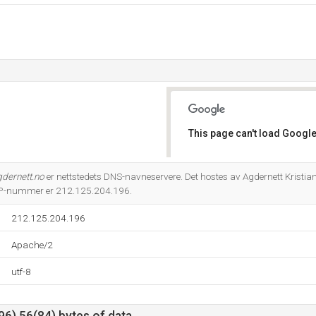
This page can't load Google
Do you own this website?
gdernett.no
er nettstedets DNS-navneservere. Det hostes av Agdernett Kristia
 IP-nummer er 212.125.204.196.
212.125.204.196
Apache/2
utf-8