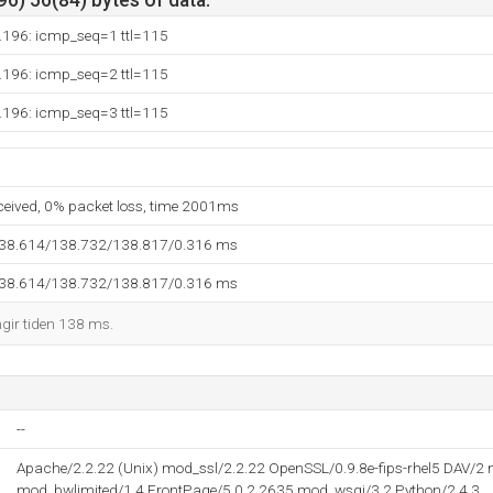
6) 56(84) bytes of data.
.196: icmp_seq=1 ttl=115
.196: icmp_seq=2 ttl=115
.196: icmp_seq=3 ttl=115
eceived, 0% packet loss, time 2001ms
138.614/138.732/138.817/0.316 ms
138.614/138.732/138.817/0.316 ms
ngir tiden 138 ms.
--
Apache/2.2.22 (Unix) mod_ssl/2.2.22 OpenSSL/0.9.8e-fips-rhel5 DAV/
mod_bwlimited/1.4 FrontPage/5.0.2.2635 mod_wsgi/3.2 Python/2.4.3