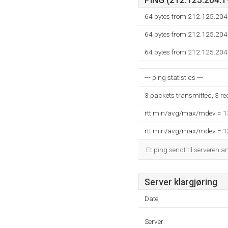
PING (212.125.204.19
64 bytes from 212.125.204
64 bytes from 212.125.204
64 bytes from 212.125.204
--- ping statistics ---
3 packets transmitted, 3 r
rtt min/avg/max/mdev = 
rtt min/avg/max/mdev = 
Et ping sendt til serveren a
Server klargjøring
Date:
Server: