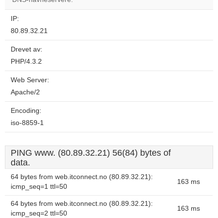
IP:
80.89.32.21
Drevet av:
PHP/4.3.2
Web Server:
Apache/2
Encoding:
iso-8859-1
PING www. (80.89.32.21) 56(84) bytes of
data.
64 bytes from web.itconnect.no (80.89.32.21):
163 ms
icmp_seq=1 ttl=50
64 bytes from web.itconnect.no (80.89.32.21):
163 ms
icmp_seq=2 ttl=50