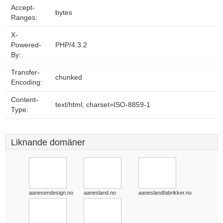
Accept-
bytes
Ranges:
X-
Powered-
PHP/4.3.2
By:
Transfer-
chunked
Encoding:
Content-
text/html; charset=ISO-8859-1
Type:
Liknande domäner
aanesendesign.no
aanesland.no
aaneslandfabrikker.no