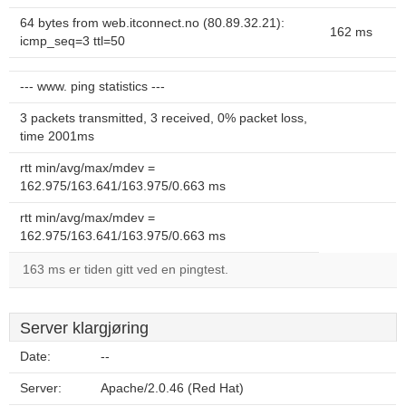
64 bytes from web.itconnect.no (80.89.32.21):
162 ms
icmp_seq=3 ttl=50
--- www. ping statistics ---
3 packets transmitted, 3 received, 0% packet loss,
time 2001ms
rtt min/avg/max/mdev =
162.975/163.641/163.975/0.663 ms
rtt min/avg/max/mdev =
162.975/163.641/163.975/0.663 ms
163 ms er tiden gitt ved en pingtest.
Server klargjøring
Date:
--
Server:
Apache/2.0.46 (Red Hat)