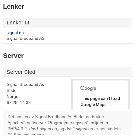
Lenker
Lenker ut
signal.no
Signal Bredbånd AS
Server
Server Sted
Signal Bredband As
Bodo
Norge
This page can't load
67.28, 14.38
Google Maps
correctly.
Det hostes av Signal Bredband As Bodo, og bruker
Apache/2 nettserver. Programmeringsspråkmiljøet er
Do you
OK
PHP/4.3.2.
dns1.signal.no
, og
dns2.signal.no
own this
er nettstedets
website?
DNS-navneservere.