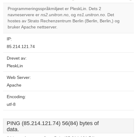
correctly.
Programmeringsspråkmiljøet er PleskLin. Dets 2
navneservere er
ns2.unitron.no
, og
ns1.unitron.no
. Det
Do you
OK
hostes av Strato Rechenzentrum Berlin (Berlin, Berlin,) og
own this
website?
bruker Apache nettserver.
IP:
85.214.121.74
Drevet av:
PleskLin
Web Server:
Apache
Encoding:
utf-8
PING (85.214.121.74) 56(84) bytes of
data.