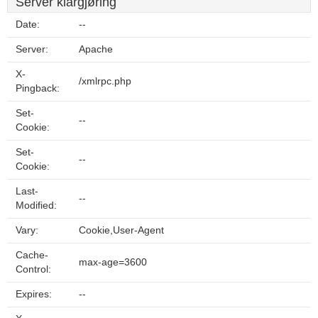
Server klargjøring
Date:
--
Server:
Apache
X-
/xmlrpc.php
Pingback:
Set-
--
Cookie:
Set-
--
Cookie:
Last-
--
Modified:
Vary:
Cookie,User-Agent
Cache-
max-age=3600
Control:
Expires:
--