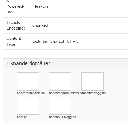
X-
Powered-
PleskLin
By:
Transfer-
chunked
Encoding:
Content-
text/html; charset=UTF-8
Type:
Liknande domäner
aanestadmaskin.no
aanestadproductions.no
aanetter.blogg.no
aanf.no
aannapus.blogg.no