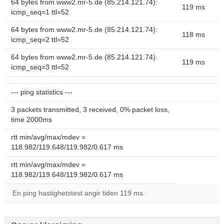
64 bytes from www2.mr-5.de (85.214.121.74):
119 ms
icmp_seq=1 ttl=52
64 bytes from www2.mr-5.de (85.214.121.74):
118 ms
icmp_seq=2 ttl=52
64 bytes from www2.mr-5.de (85.214.121.74):
119 ms
icmp_seq=3 ttl=52
--- ping statistics ---
3 packets transmitted, 3 received, 0% packet loss,
time 2000ms
rtt min/avg/max/mdev =
118.982/119.648/119.982/0.617 ms
rtt min/avg/max/mdev =
118.982/119.648/119.982/0.617 ms
En ping hastighetstest angir tiden 119 ms.