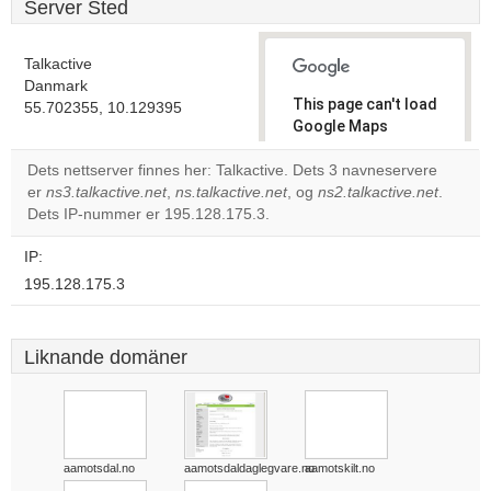
Server Sted
Talkactive
Danmark
This page can't load
55.702355, 10.129395
Google Maps
correctly.
Dets nettserver finnes her: Talkactive. Dets 3 navneservere
er
ns3.talkactive.net
,
ns.talkactive.net
, og
ns2.talkactive.net
.
Do you
OK
Dets IP-nummer er 195.128.175.3.
own this
website?
IP:
195.128.175.3
Liknande domäner
aamotsdal.no
aamotsdaldaglegvare.no
aamotskilt.no