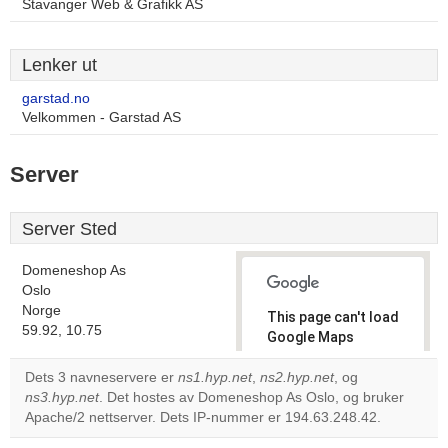
Stavanger Web & Grafikk AS
Lenker ut
garstad.no
Velkommen - Garstad AS
Server
Server Sted
Domeneshop As
Oslo
Norge
This page can't load
59.92, 10.75
Google Maps
correctly.
Dets 3 navneservere er
ns1.hyp.net
,
ns2.hyp.net
, og
ns3.hyp.net
. Det hostes av Domeneshop As Oslo, og bruker
Do you
OK
Apache/2 nettserver. Dets IP-nummer er 194.63.248.42.
own this
website?