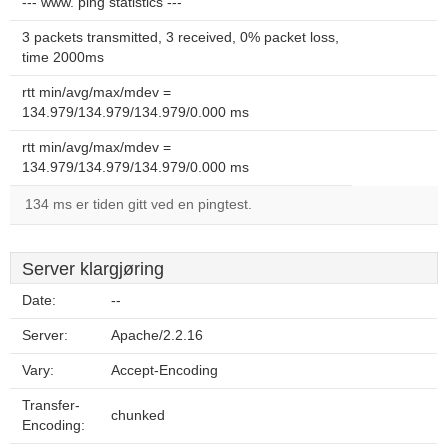
--- www. ping statistics ---
3 packets transmitted, 3 received, 0% packet loss,
time 2000ms
rtt min/avg/max/mdev =
134.979/134.979/134.979/0.000 ms
rtt min/avg/max/mdev =
134.979/134.979/134.979/0.000 ms
134 ms er tiden gitt ved en pingtest.
Server klargjøring
Date:
--
Server:
Apache/2.2.16
Vary:
Accept-Encoding
Transfer-
chunked
Encoding: