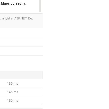
 Maps correctly.
OK
iljøet er ASP.NET. Det
139 ms
146 ms
150 ms