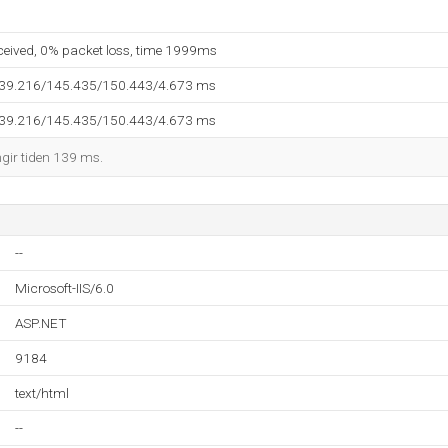
eceived, 0% packet loss, time 1999ms
139.216/145.435/150.443/4.673 ms
139.216/145.435/150.443/4.673 ms
ngir tiden 139 ms.
--
Microsoft-IIS/6.0
ASP.NET
9184
text/html
--