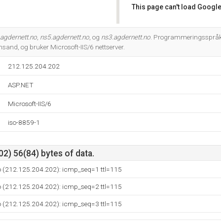
This page can't load Google
Do you own this website?
agdernett.no
,
ns5.agdernett.no
, og
ns3.agdernett.no
. Programmeringsspråkm
nsand, og bruker Microsoft-IIS/6 nettserver.
212.125.204.202
ASP.NET
Microsoft-IIS/6
iso-8859-1
2) 56(84) bytes of data.
no (212.125.204.202): icmp_seq=1 ttl=115
no (212.125.204.202): icmp_seq=2 ttl=115
no (212.125.204.202): icmp_seq=3 ttl=115