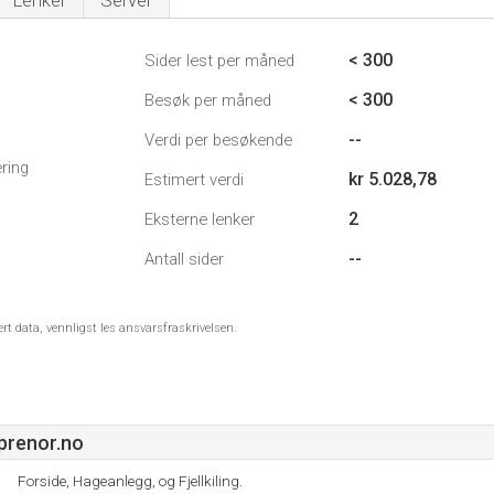
Lenker
Server
< 300
Sider lest per måned
< 300
Besøk per måned
--
Verdi per besøkende
ring
kr 5.028,78
Estimert verdi
2
Eksterne lenker
--
Antall sider
ert data, vennligst les ansvarsfraskrivelsen.
prenor.no
Forside, Hageanlegg, og Fjellkiling.