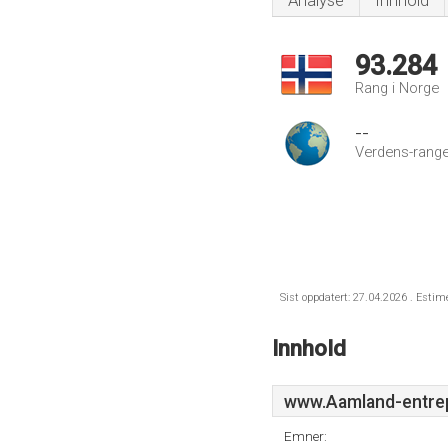
Analyse
Innhold
93.284
Rang i Norge
--
Verdens-range
Sist oppdatert: 27.04.2026 . Estim
Innhold
www.Aamland-entre
Emner: