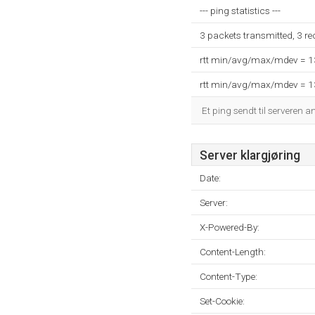
--- ping statistics ---
3 packets transmitted, 3 r
rtt min/avg/max/mdev = 
rtt min/avg/max/mdev = 
Et ping sendt til serveren a
Server klargjøring
Date:
Server:
X-Powered-By:
Content-Length:
Content-Type:
Set-Cookie: