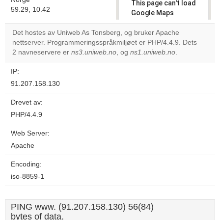
This page can't load
59.29, 10.42
Google Maps
correctly.
Det hostes av Uniweb As Tonsberg, og bruker Apache
nettserver. Programmeringsspråkmiljøet er PHP/4.4.9. Dets
Do you
OK
2 navneservere er
ns3.uniweb.no
, og
ns1.uniweb.no
own this
.
website?
IP:
91.207.158.130
Drevet av:
PHP/4.4.9
Web Server:
Apache
Encoding:
iso-8859-1
PING www. (91.207.158.130) 56(84)
bytes of data.