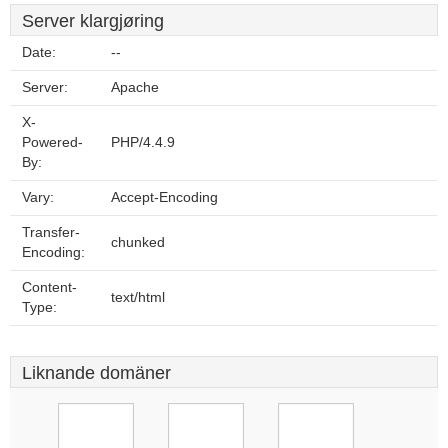
Server klargjøring
Date:
--
Server:
Apache
X-
Powered-
PHP/4.4.9
By:
Vary:
Accept-Encoding
Transfer-
chunked
Encoding:
Content-
text/html
Type:
Liknande domäner