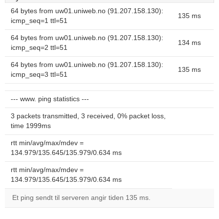
64 bytes from uw01.uniweb.no (91.207.158.130):
135 ms
icmp_seq=1 ttl=51
64 bytes from uw01.uniweb.no (91.207.158.130):
134 ms
icmp_seq=2 ttl=51
64 bytes from uw01.uniweb.no (91.207.158.130):
135 ms
icmp_seq=3 ttl=51
--- www. ping statistics ---
3 packets transmitted, 3 received, 0% packet loss,
time 1999ms
rtt min/avg/max/mdev =
134.979/135.645/135.979/0.634 ms
rtt min/avg/max/mdev =
134.979/135.645/135.979/0.634 ms
Et ping sendt til serveren angir tiden 135 ms.