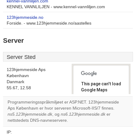
kennel-vannliljen.com
KENNEL VANNLILJEN - www.kennel-vannliljen.com
123hjemmeside.no
Forside. - www.123hjemmeside.no/aastelles
Server
Server Sted
123hjemmeside Aps
København
Danmark
This page can't load
55.67, 12.58
Google Maps
correctly.
Programmeringsspråkmiljøet er ASP.NET. 123hjemmeside
Aps København er hvor serveren Microsoft-IIS/7 finnes.
Do you
OK
ns5.123hjemmeside.dk
, og
ns6.123hjemmeside.dk
own this
er
website?
nettstedets DNS-navneservere.
IP: