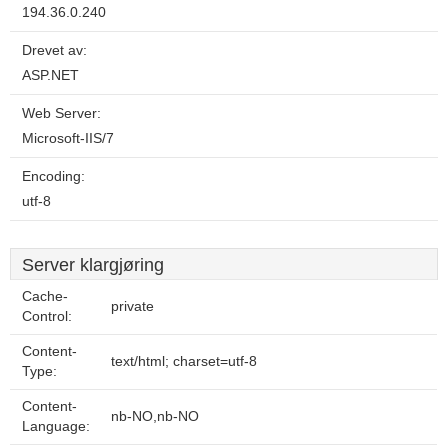
194.36.0.240
Drevet av:
ASP.NET
Web Server:
Microsoft-IIS/7
Encoding:
utf-8
Server klargjøring
Cache-
private
Control:
Content-
text/html; charset=utf-8
Type:
Content-
nb-NO,nb-NO
Language: