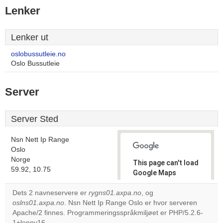
Lenker
Lenker ut
oslobussutleie.no
Oslo Bussutleie
Server
Server Sted
Nsn Nett Ip Range
Oslo
Norge
This page can't load
59.92, 10.75
Google Maps
correctly.
Dets 2 navneservere er
rygns01.axpa.no
, og
oslns01.axpa.no
. Nsn Nett Ip Range Oslo er hvor serveren
Do you
OK
Apache/2 finnes. Programmeringsspråkmiljøet er PHP/5.2.6-
own this
website?
1+lenny16.