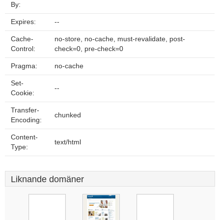
By:
Expires:
--
Cache-
no-store, no-cache, must-revalidate, post-
Control:
check=0, pre-check=0
Pragma:
no-cache
Set-
--
Cookie:
Transfer-
chunked
Encoding:
Content-
text/html
Type:
Liknande domäner