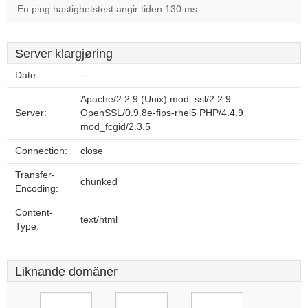
En ping hastighetstest angir tiden 130 ms.
Server klargjøring
Date:
--
Apache/2.2.9 (Unix) mod_ssl/2.2.9
Server:
OpenSSL/0.9.8e-fips-rhel5 PHP/4.4.9
mod_fcgid/2.3.5
Connection:
close
Transfer-
chunked
Encoding:
Content-
text/html
Type:
Liknande domäner