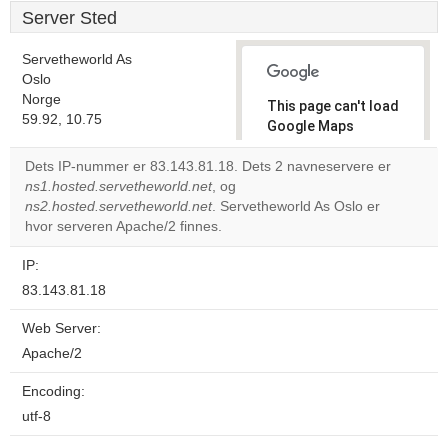
Server Sted
Servetheworld As
Oslo
Norge
This page can't load
59.92, 10.75
Google Maps
correctly.
Dets IP-nummer er 83.143.81.18. Dets 2 navneservere er
ns1.hosted.servetheworld.net
, og
Do you
OK
ns2.hosted.servetheworld.net
. Servetheworld As Oslo er
own this
website?
hvor serveren Apache/2 finnes.
IP:
83.143.81.18
Web Server:
Apache/2
Encoding:
utf-8