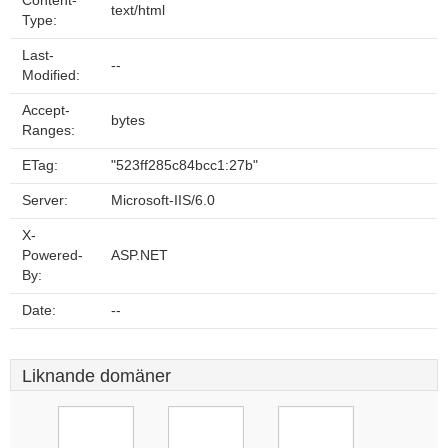
Content-
text/html
Type:
Last-
--
Modified:
Accept-
bytes
Ranges:
ETag:
"523ff285c84bcc1:27b"
Server:
Microsoft-IIS/6.0
X-
Powered-
ASP.NET
By:
Date:
--
Liknande domäner