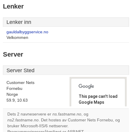
Lenker
Lenker inn
gauldalbyggservice.no
Velkommen
Server
Server Sted
Customer Nets
Fornebu
Norge
This page can't load
59.9, 10.63
Google Maps
correctly.
Dets 2 navneservere er
ns.fastname.no
, og
ns2.fastname.no
. Det hostes av Customer Nets Fornebu, og
Do you
OK
bruker Microsoft-IIS/6 nettserver.
own this
website?
Programmeringsspråkmiljøet er ASP.NET.