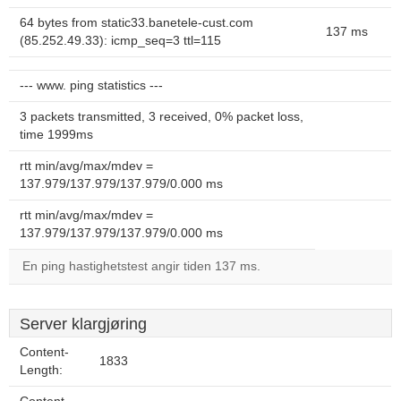
64 bytes from static33.banetele-cust.com
137 ms
(85.252.49.33): icmp_seq=3 ttl=115
--- www. ping statistics ---
3 packets transmitted, 3 received, 0% packet loss,
time 1999ms
rtt min/avg/max/mdev =
137.979/137.979/137.979/0.000 ms
rtt min/avg/max/mdev =
137.979/137.979/137.979/0.000 ms
En ping hastighetstest angir tiden 137 ms.
Server klargjøring
Content-
1833
Length: