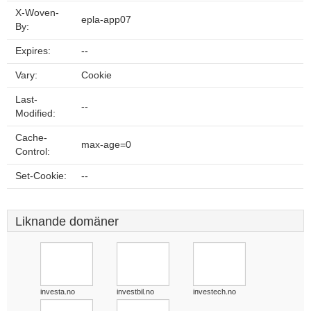
X-Woven-
epla-app07
By:
Expires:
--
Vary:
Cookie
Last-
--
Modified:
Cache-
max-age=0
Control:
Set-Cookie:
--
Liknande domäner
investa.no
investbil.no
investech.no