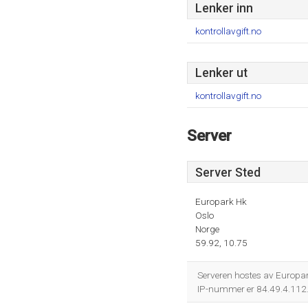
Lenker inn
kontrollavgift.no
Lenker ut
kontrollavgift.no
Server
Server Sted
Europark Hk
Oslo
Norge
59.92, 10.75
Serveren hostes av Europa
IP-nummer er 84.49.4.112