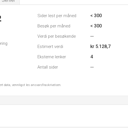
Server
< 300
Sider lest per måned
2
< 300
Besøk per måned
--
Verdi per besøkende
ring
kr 5.128,7
Estimert verdi
4
Eksterne lenker
--
Antall sider
ert data, vennligst les ansvarsfraskrivelsen.