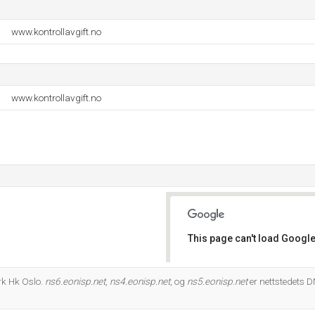
www.kontrollavgift.no
www.kontrollavgift.no
This page can't load Google
Do you own this website?
rk Hk Oslo.
ns6.eonisp.net
,
ns4.eonisp.net
, og
ns5.eonisp.net
er nettstedets 
.