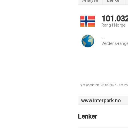
Analyse
Lenker
101.03
Rang i Norge
--
Verdens-range
Sist oppdatert: 28.04.2026 . Estim
www.Interpark.no
Lenker