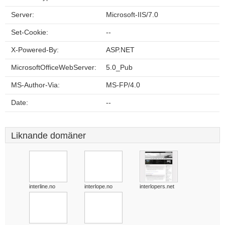
Server:
Microsoft-IIS/7.0
Set-Cookie:
--
X-Powered-By:
ASP.NET
MicrosoftOfficeWebServer:
5.0_Pub
MS-Author-Via:
MS-FP/4.0
Date:
--
Liknande domäner
interline.no
interlope.no
interlopers.net