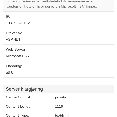
og
ns1.interlan.no
er nettstedets DNS-navneservere.
Do you
OK
Customer Nets er hvor serveren Microsoft-IIS/7 finnes.
own this
website?
IP:
193.71.28.132
Drevet av:
ASP.NET
Web Server:
Microsoft-IIS/7
Encoding:
utf-8
Server klargjøring
Cache-Control:
private
Content-Length:
1116
Content-Type:
text/html