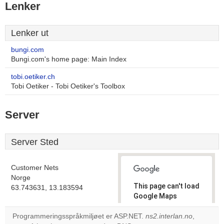
Lenker
Lenker ut
bungi.com
Bungi.com's home page: Main Index
tobi.oetiker.ch
Tobi Oetiker - Tobi Oetiker's Toolbox
Server
Server Sted
Customer Nets
Norge
This page can't load
63.743631, 13.183594
Google Maps
correctly.
Programmeringsspråkmiljøet er ASP.NET.
ns2.interlan.no
,