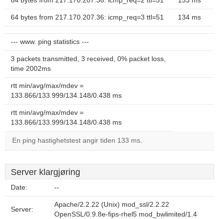
64 bytes from 217.170.207.36: icmp_req=2 ttl=51
133 ms
64 bytes from 217.170.207.36: icmp_req=3 ttl=51
134 ms
--- www. ping statistics ---
3 packets transmitted, 3 received, 0% packet loss,
time 2002ms
rtt min/avg/max/mdev =
133.866/133.999/134.148/0.438 ms
rtt min/avg/max/mdev =
133.866/133.999/134.148/0.438 ms
En ping hastighetstest angir tiden 133 ms.
Server klargjøring
Date:
--
Apache/2.2.22 (Unix) mod_ssl/2.2.22
Server:
OpenSSL/0.9.8e-fips-rhel5 mod_bwlimited/1.4