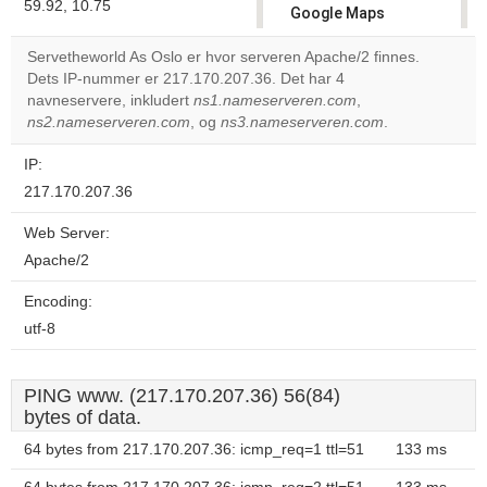
59.92, 10.75
Google Maps
correctly.
Servetheworld As Oslo er hvor serveren Apache/2 finnes.
Dets IP-nummer er 217.170.207.36. Det har 4
Do you
OK
navneservere, inkludert
ns1.nameserveren.com
own this
,
website?
ns2.nameserveren.com
, og
ns3.nameserveren.com
.
IP:
217.170.207.36
Web Server:
Apache/2
Encoding:
utf-8
PING www. (217.170.207.36) 56(84)
bytes of data.
64 bytes from 217.170.207.36: icmp_req=1 ttl=51
133 ms