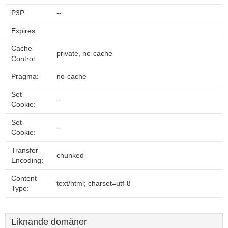
P3P:
--
Expires:
Cache-
private, no-cache
Control:
Pragma:
no-cache
Set-
--
Cookie:
Set-
--
Cookie:
Transfer-
chunked
Encoding:
Content-
text/html; charset=utf-8
Type:
Liknande domäner