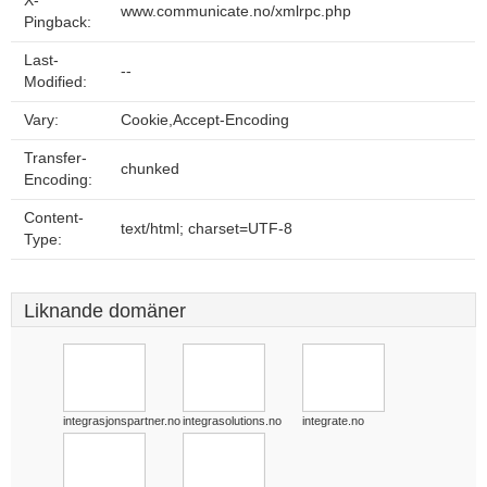
X-
www.communicate.no/xmlrpc.php
Pingback:
Last-
--
Modified:
Vary:
Cookie,Accept-Encoding
Transfer-
chunked
Encoding:
Content-
text/html; charset=UTF-8
Type:
Liknande domäner
integrasjonspartner.no
integrasolutions.no
integrate.no