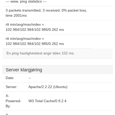
--- www. ping statistics ---
3 packets transmitted, 3 received, 0% packet loss,
time 2001ms
rtt min/avg/max/mdev =
102.984/102.984/102.985/0.262 ms
rtt min/avg/max/mdev =
102.984/102.984/102.985/0.262 ms
En ping hastighetstest angir tiden 102 ms.
Server klargjøring
Date:
--
Server:
Apache/2.2.22 (Ubuntu)
X-
Powered-
W3 Total Cache/0.9.2.4
By: