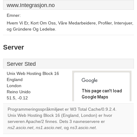
www.Integrasjon.no
Emner:
Hvem Vi Er, Kort Om Oss, Våre Medarbeidere, Profiler, Intervjuer,
og Gründere Og Ledelse.
Server
Server Sted
Unix Web Hosting Block 16
England
London
This page can't load
Reino Unido
Google Maps
51.5, -0.12
correctly.
Programmeringsspråkmiljøet er W3 Total Cache/0.9.2.4.
Unix Web Hosting Block 16 (England, London) er hvor
Do you
OK
serveren Apache/2 finnes. Dets 3 navneservere er
own this
website?
ns2.ascio.net
,
ns1.ascio.net
, og
ns3.ascio.net
.