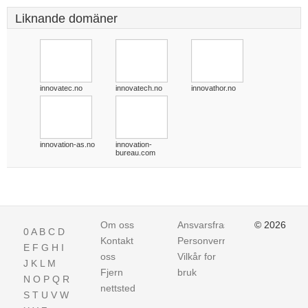
Liknande domäner
innovatec.no
innovatech.no
innovathor.no
innovation-as.no
innovation-
bureau.com
Om oss
Ansvarsfraskrivelse
© 2026
0
A
B
C
D
Kontakt
Personvern
E
F
G
H
I
oss
Vilkår for
J
K
L
M
Fjern
bruk
N
O
P
Q
R
nettsted
S
T
U
V
W