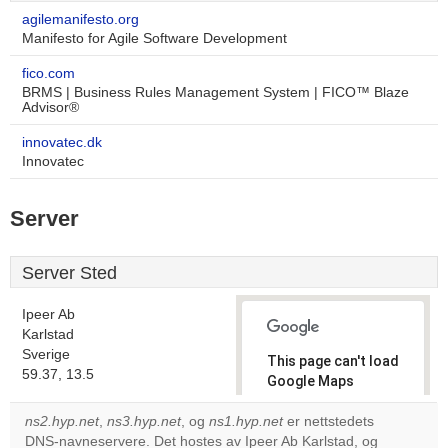
agilemanifesto.org
Manifesto for Agile Software Development
fico.com
BRMS | Business Rules Management System | FICO™ Blaze
Advisor®
innovatec.dk
Innovatec
Server
Server Sted
Ipeer Ab
Karlstad
Sverige
This page can't load
59.37, 13.5
Google Maps
correctly.
ns2.hyp.net
,
ns3.hyp.net
, og
ns1.hyp.net
er nettstedets
DNS-navneservere. Det hostes av Ipeer Ab Karlstad, og
Do you