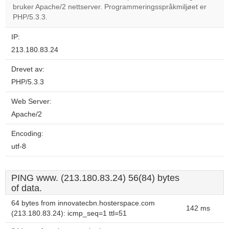
OK
bruker Apache/2 nettserver. Programmeringsspråkmiljøet er
own this
website?
PHP/5.3.3.
IP:
213.180.83.24
Drevet av:
PHP/5.3.3
Web Server:
Apache/2
Encoding:
utf-8
PING www. (213.180.83.24) 56(84) bytes
of data.
64 bytes from innovatecbn.hosterspace.com
142 ms
(213.180.83.24): icmp_seq=1 ttl=51