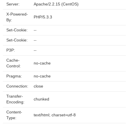
Server:
Apache/2.2.15 (CentOS)
X-Powered-
PHP/5.3.3
By:
Set-Cookie:
--
Set-Cookie:
--
P3P:
--
Cache-
no-cache
Control:
Pragma:
no-cache
Connection:
close
Transfer-
chunked
Encoding:
Content-
text/html; charset=utf-8
Type: