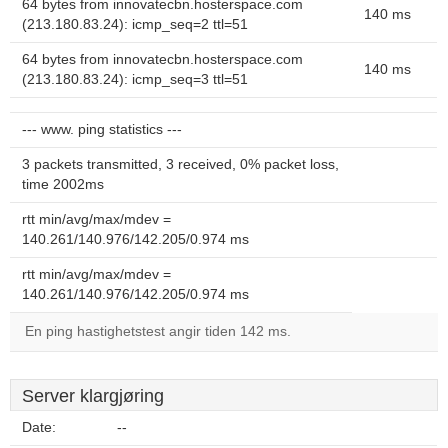
64 bytes from innovatecbn.hosterspace.com
140 ms
(213.180.83.24): icmp_seq=2 ttl=51
64 bytes from innovatecbn.hosterspace.com
140 ms
(213.180.83.24): icmp_seq=3 ttl=51
--- www. ping statistics ---
3 packets transmitted, 3 received, 0% packet loss,
time 2002ms
rtt min/avg/max/mdev =
140.261/140.976/142.205/0.974 ms
rtt min/avg/max/mdev =
140.261/140.976/142.205/0.974 ms
En ping hastighetstest angir tiden 142 ms.
Server klargjøring
Date:
--