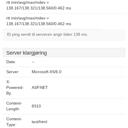
rtt min/avg/max/mdev =
138.167/138.321/138.560/0.462 ms
rtt min/avg/max/mdev =
138.167/138.321/138.560/0.462 ms
Et ping sendt til serveren angir tiden 138 ms.
Server klargjøring
Date:
--
Server:
Microsoft-IIS/6.0
X-
Powered-
ASP.NET
By:
Content-
8310
Length:
Content-
text/html
Type: