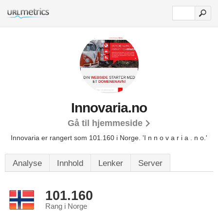
Innovaria.no
Gå til hjemmeside
Innovaria er rangert som 101.160 i Norge.
'I n n o v a r i a . n o.'
Analyse
Innhold
Lenker
Server
101.160
Rang i Norge