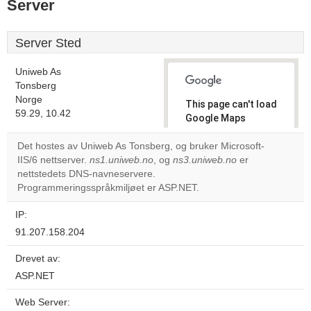
Server
Server Sted
Uniweb As
Tonsberg
Norge
This page can't load
59.29, 10.42
Google Maps
correctly.
Det hostes av Uniweb As Tonsberg, og bruker Microsoft-
IIS/6 nettserver.
ns1.uniweb.no
, og
ns3.uniweb.no
er
Do you
OK
nettstedets DNS-navneservere.
own this
website?
Programmeringsspråkmiljøet er ASP.NET.
IP:
91.207.158.204
Drevet av:
ASP.NET
Web Server: