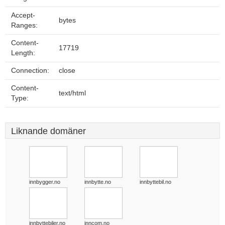
Accept-
bytes
Ranges:
Content-
17719
Length:
Connection:
close
Content-
text/html
Type:
Liknande domäner
innbygger.no
innbytte.no
innbyttebil.no
innbyttebiler.no
inncom.no