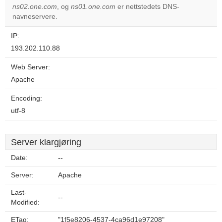
OK
ns02.one.com
, og
ns01.one.com
er nettstedets DNS-
own this
website?
navneservere.
IP:
193.202.110.88
Web Server:
Apache
Encoding:
utf-8
Server klargjøring
Date:
--
Server:
Apache
Last-
--
Modified:
ETag:
"1f5e8206-4537-4ca96d1e97208"