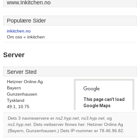
www.Inkitchen.no
Populære Sider
inkitchen.no
Om oss « inkitchen
Server
Server Sted
Hetzner Online Ag
Bayern
Gunzenhausen
This page can't load
Tyskland
Google Maps
49.1, 10.75
correctly.
Dets 3 navneservere er
ns2.hyp.net
,
ns3.hyp.net
, og
ns1.hyp.net
. Dets nettserver finnes her: Hetzner Online Ag
Do you
OK
(Bayern, Gunzenhausen.) Dets IP-nummer er 78.46.96.82.
own this
website?