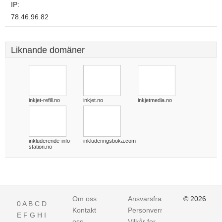
IP:
78.46.96.82
Liknande domäner
inkjet-refill.no
inkjet.no
inkjetmedia.no
inkluderende-info-
inkluderingsboka.com
station.no
Om oss
Ansvarsfraskrivelse
© 2026
0
A
B
C
D
Kontakt
Personvern
E
F
G
H
I
oss
Vilkår for