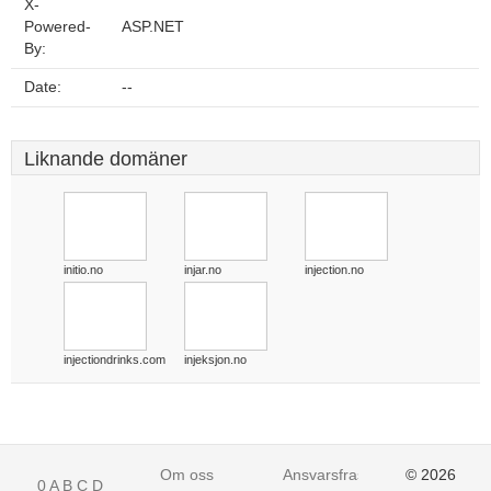
X-
Powered-
ASP.NET
By:
Date:
--
Liknande domäner
initio.no
injar.no
injection.no
injectiondrinks.com
injeksjon.no
Om oss
Ansvarsfraskrivelse
© 2026
0
A
B
C
D