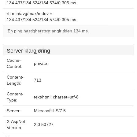
134.437/134.524/134.574/0.305 ms
rtt min/avg/max/mdev =
134.437/134.524/134.574/0.305 ms
En ping hastighetstest angir tiden 134 ms.
Server klargjøring
Cache-
private
Control:
Content-
713
Length:
Content-
text/html; charset=utf-8
Type:
Server:
Microsoft-IIS/7.5
X-AspNet-
2.0.50727
Version: