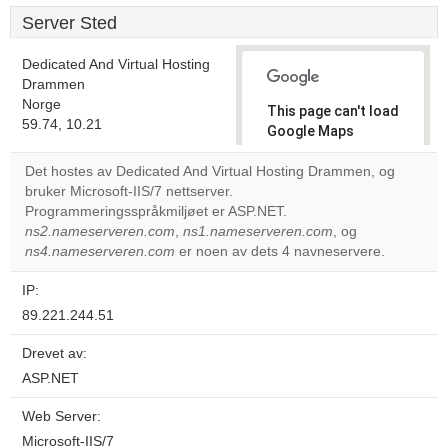
Server Sted
Dedicated And Virtual Hosting
Drammen
Norge
This page can't load
59.74, 10.21
Google Maps
correctly.
Det hostes av Dedicated And Virtual Hosting Drammen, og
bruker Microsoft-IIS/7 nettserver.
Do you
OK
Programmeringsspråkmiljøet er ASP.NET.
own this
website?
ns2.nameserveren.com
,
ns1.nameserveren.com
, og
ns4.nameserveren.com
er noen av dets 4 navneservere.
IP:
89.221.244.51
Drevet av:
ASP.NET
Web Server:
Microsoft-IIS/7