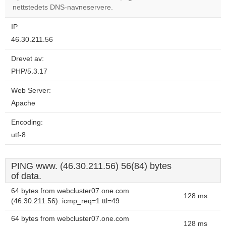
website?
nettstedets DNS-navneservere.
IP:
46.30.211.56
Drevet av:
PHP/5.3.17
Web Server:
Apache
Encoding:
utf-8
PING www. (46.30.211.56) 56(84) bytes
of data.
64 bytes from webcluster07.one.com
128 ms
(46.30.211.56): icmp_req=1 ttl=49
64 bytes from webcluster07.one.com
128 ms