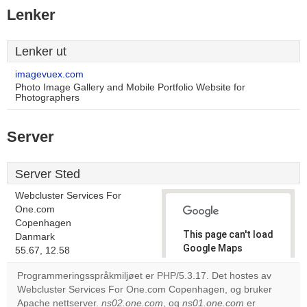
Lenker
Lenker ut
imagevuex.com
Photo Image Gallery and Mobile Portfolio Website for
Photographers
Server
Server Sted
Webcluster Services For
One.com
Copenhagen
This page can't load
Danmark
Google Maps
55.67, 12.58
correctly.
Programmeringsspråkmiljøet er PHP/5.3.17. Det hostes av
Webcluster Services For One.com Copenhagen, og bruker
Do you
OK
Apache nettserver.
ns02.one.com
, og
ns01.one.com
own this
er