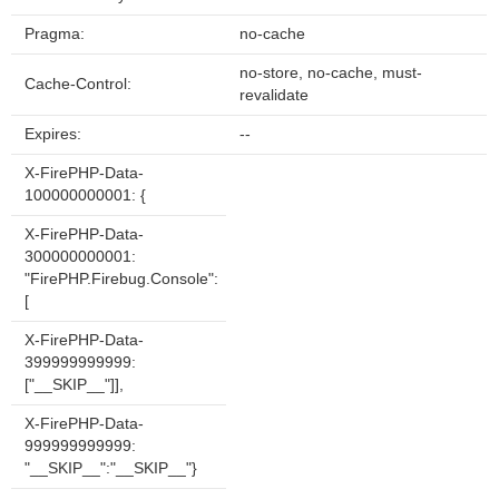
Pragma:
no-cache
no-store, no-cache, must-
Cache-Control:
revalidate
Expires:
--
X-FirePHP-Data-
100000000001: {
X-FirePHP-Data-
300000000001:
"FirePHP.Firebug.Console":
[
X-FirePHP-Data-
399999999999:
["__SKIP__"]],
X-FirePHP-Data-
999999999999:
"__SKIP__":"__SKIP__"}