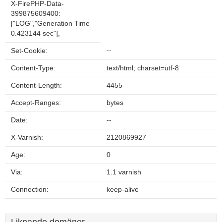
X-FirePHP-Data-
399875609400:
["LOG","Generation Time
0.423144 sec"],
--
Set-Cookie:
Content-Type:
text/html; charset=utf-8
Content-Length:
4455
Accept-Ranges:
bytes
Date:
--
X-Varnish:
2120869927
Age:
0
Via:
1.1 varnish
Connection:
keep-alive