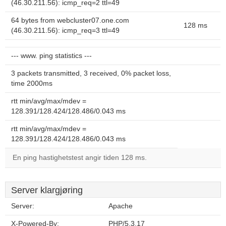
(46.30.211.56): icmp_req=2 ttl=49
64 bytes from webcluster07.one.com
128 ms
(46.30.211.56): icmp_req=3 ttl=49
--- www. ping statistics ---
3 packets transmitted, 3 received, 0% packet loss,
time 2000ms
rtt min/avg/max/mdev =
128.391/128.424/128.486/0.043 ms
rtt min/avg/max/mdev =
128.391/128.424/128.486/0.043 ms
En ping hastighetstest angir tiden 128 ms.
Server klargjøring
Server:
Apache
X-Powered-By:
PHP/5.3.17