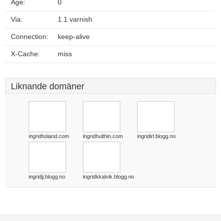
Age:
0
Via:
1.1 varnish
Connection:
keep-alive
X-Cache:
miss
Liknande domäner
ingridholand.com
ingridhulthin.com
ingridirl.blogg.no
ingridjj.blogg.no
ingridkkalvik.blogg.no