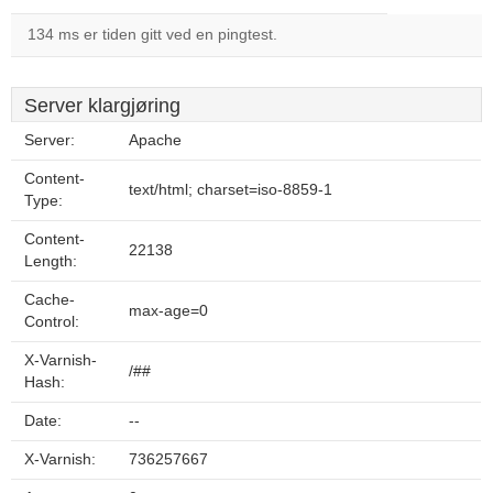
134 ms er tiden gitt ved en pingtest.
Server klargjøring
Server:
Apache
Content-
text/html; charset=iso-8859-1
Type:
Content-
22138
Length:
Cache-
max-age=0
Control:
X-Varnish-
/##
Hash:
Date:
--
X-Varnish:
736257667