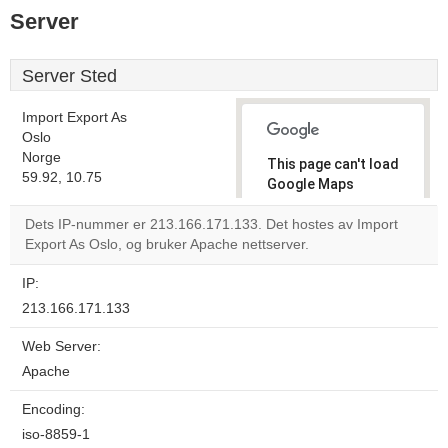
Server
Server Sted
Import Export As
Oslo
Norge
This page can't load
59.92, 10.75
Google Maps
correctly.
Dets IP-nummer er 213.166.171.133. Det hostes av Import
Export As Oslo, og bruker Apache nettserver.
Do you
OK
own this
website?
IP:
213.166.171.133
Web Server:
Apache
Encoding:
iso-8859-1