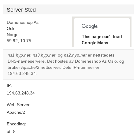
Server Sted
Domeneshop As
Oslo
Norge
This page can't load
59.92, 10.75
Google Maps
correctly.
ns1.hyp.net
,
ns3.hyp.net
, og
ns2.hyp.net
er nettstedets
DNS-navneservere. Det hostes av Domeneshop As Oslo, og
Do you
OK
bruker Apache/2 nettserver. Dets IP-nummer er
own this
website?
194.63.248.34.
IP:
194.63.248.34
Web Server:
Apache/2
Encoding:
utf-8