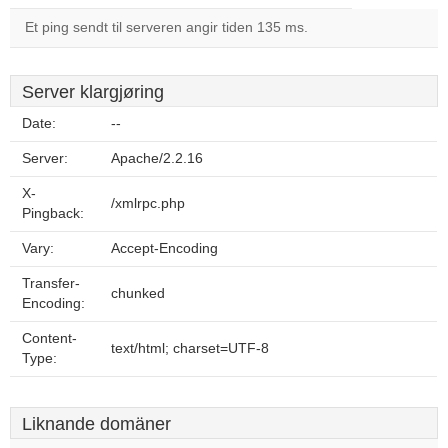
Et ping sendt til serveren angir tiden 135 ms.
Server klargjøring
Date:
--
Server:
Apache/2.2.16
X-
/xmlrpc.php
Pingback:
Vary:
Accept-Encoding
Transfer-
chunked
Encoding:
Content-
text/html; charset=UTF-8
Type:
Liknande domäner